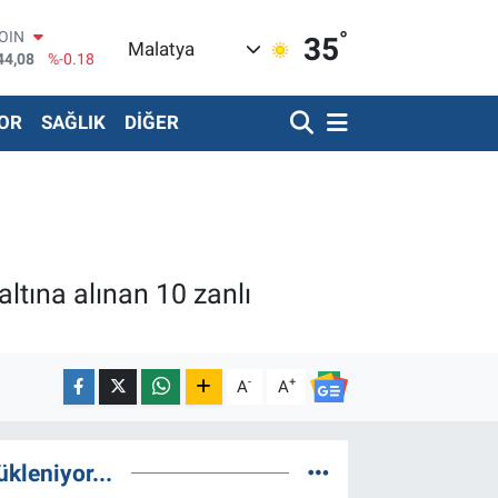
COIN
44,08
%-0.18
°
35
Malatya
AR
436
%0.18
O
510
%0.32
OR
SAĞLIK
DİĞER
RLİN
811
%0.38
TIN
.55
%0.03
T100
79
%-14
ltına alınan 10 zanlı
-
+
A
A
ükleniyor...