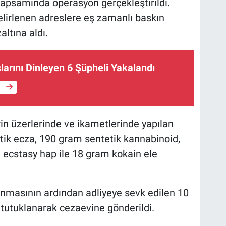
 kapsamında operasyon gerçekleştirildi.
belirlenen adreslere eş zamanlı baskın
altına aldı.
larını Dinleyen 6 Şüpheli Yakalandı
e
n üzerlerinde ve ikametlerinde yapılan
tik ecza, 190 gram sentetik kannabinoid,
ecstasy hap ile 18 gram kokain ele
nmasının ardından adliyeye sevk edilen 10
 tutuklanarak cezaevine gönderildi.