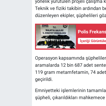
yönelik yürütülen projeli çalışma
Teknik ve fiziki takibin ardından 
düzenleyen ekipler, şüphelileri göz
Polis Frekans
İçeriği Görüntül
Operasyon kapsamında şüphelileri
aramalarda 12 bin 687 adet sente
119 gram metamfetamin, 74 adet 
geçirildi.
Emniyetteki işlemlerinin tamamla
şüpheli, çıkarıldıkları mahkemece