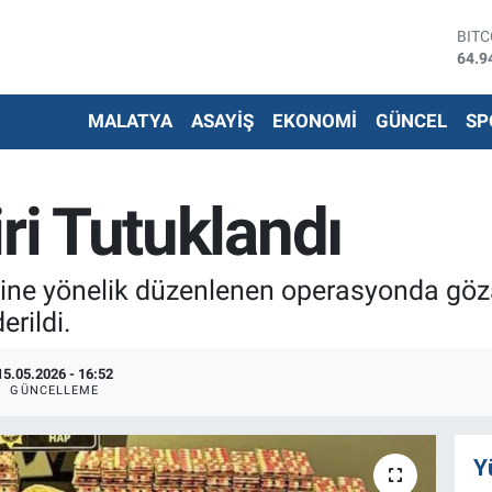
BIT
64.9
DOL
47,7
EUR
55,2
MALATYA
ASAYİŞ
EKONOMİ
GÜNCEL
SP
STE
64,4
G.AL
ri Tutuklandı
6660
BİS
13.7
tine yönelik düzenlenen operasyonda göza
rildi.
15.05.2026 - 16:52
GÜNCELLEME
Y