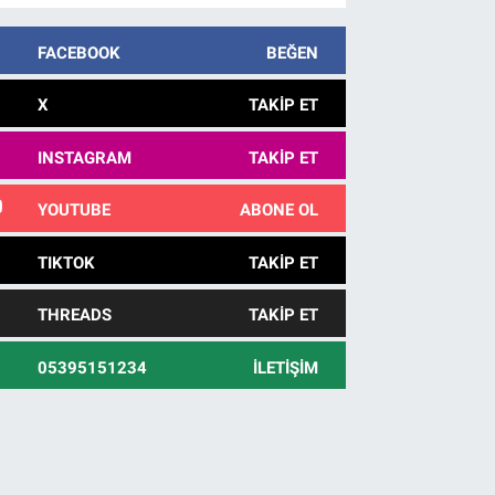
FACEBOOK
BEĞEN
X
TAKIP ET
INSTAGRAM
TAKIP ET
YOUTUBE
ABONE OL
TIKTOK
TAKIP ET
THREADS
TAKIP ET
05395151234
İLETIŞIM