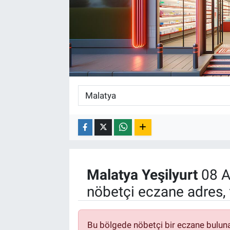
Malatya
Yeşilyurt
08 A
nöbetçi eczane adres, 
Bu bölgede nöbetçi bir eczane bulun