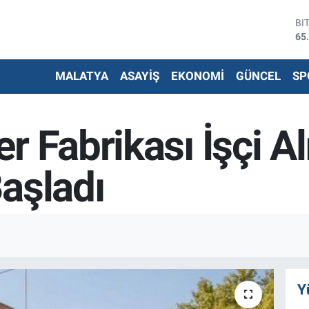
DO
47
EU
55
MALATYA
ASAYİŞ
EKONOMİ
GÜNCEL
SP
ST
64
G.
66
r Fabrikası İşçi Al
Bİ
13
BI
aşladı
65
Y