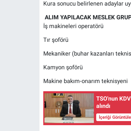
Kura sonucu belirlenen adaylar uyg
ALIM YAPILACAK MESLEK GRUP
İş makineleri operatörü
Tır şoförü
Mekaniker (buhar kazanları teknis
Kamyon şoförü
Makine bakım-onarım teknisyeni
TSO'nun KDV 
alındı
İçeriği Görüntül