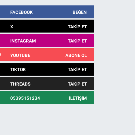
FACEBOOK
BEĞEN
X
TAKIP ET
INSTAGRAM
TAKIP ET
YOUTUBE
ABONE OL
TIKTOK
TAKIP ET
THREADS
TAKIP ET
05395151234
İLETIŞIM