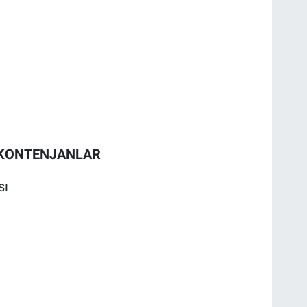
 KONTENJANLAR
sı