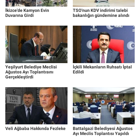
İkizce'de Kamyon Evin
TSO'nun KDV indirimi talebi
Duvarına Girdi
bakanlığın gündemine alındı
Yeşilyurt Belediye Meclisi
İçkili Mekanların Ruhsatı İptal
Ağustos Ayı Toplantısını
Edildi
Gerçekleştirdi
Veli Ağbaba Hakkında Fezleke
Battalgazi Belediyesi Ağustos
Ayı Meclis Toplantısı Yapıldı