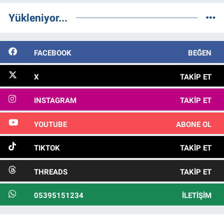
Yükleniyor...
FACEBOOK
BEĞEN
X
TAKIP ET
INSTAGRAM
TAKIP ET
YOUTUBE
ABONE OL
TIKTOK
TAKIP ET
THREADS
TAKIP ET
05395151234
İLETIŞIM