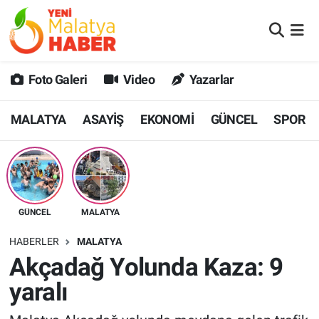
MALATYA
Malatya Nöbetçi Eczaneler
Foto Galeri
Video
Yazarlar
ASAYİŞ
Malatya Hava Durumu
MALATYA
ASAYİŞ
EKONOMİ
GÜNCEL
SPOR
GÜNCEL
MALATYA Namaz Vakitleri
SPOR
Malatya Trafik Yoğunluk Haritası
SAĞLIK
Süper Lig Puan Durumu ve Fikstür
GÜNCEL
MALATYA
DİĞER
Tüm Manşetler
HABERLER
MALATYA
Akçadağ Yolunda Kaza: 9
EKONOMİ
Son Dakika Haberleri
yaralı
Haber Arşivi