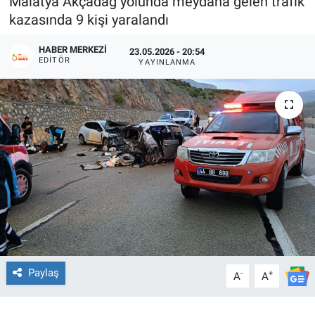
Malatya Akçadağ yolunda meydana gelen trafik
kazasında 9 kişi yaralandı
HABER MERKEZI
23.05.2026 - 20:54
EDITÖR
YAYINLANMA
Paylaş
-
+
A
A