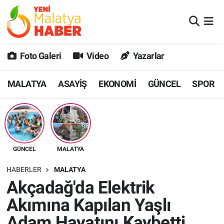
MALATYA
Malatya Nöbetçi Eczaneler
Foto Galeri
Video
Yazarlar
ASAYİŞ
Malatya Hava Durumu
MALATYA
ASAYİŞ
EKONOMİ
GÜNCEL
SPOR
GÜNCEL
MALATYA Namaz Vakitleri
SPOR
Malatya Trafik Yoğunluk Haritası
SAĞLIK
Süper Lig Puan Durumu ve Fikstür
GÜNCEL
MALATYA
DİĞER
Tüm Manşetler
HABERLER
MALATYA
Akçadağ'da Elektrik
EKONOMİ
Son Dakika Haberleri
Akımına Kapılan Yaşlı
Haber Arşivi
Adam Hayatını Kaybetti