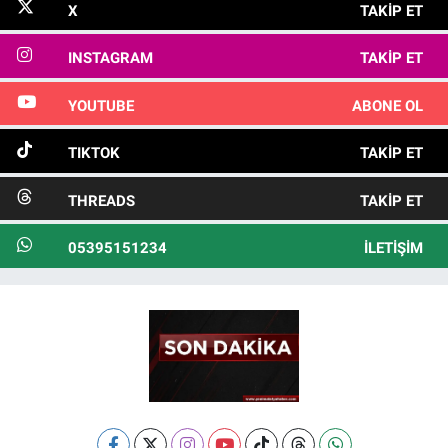
X
TAKIP ET
INSTAGRAM
TAKIP ET
YOUTUBE
ABONE OL
TIKTOK
TAKIP ET
THREADS
TAKIP ET
05395151234
İLETIŞIM