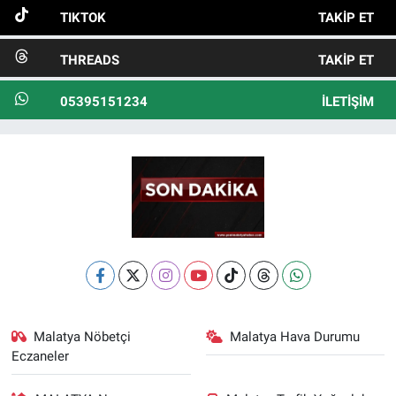
TIKTOK
TAKIP ET
THREADS
TAKIP ET
05395151234
İLETIŞIM
Malatya Nöbetçi
Malatya Hava Durumu
Eczaneler