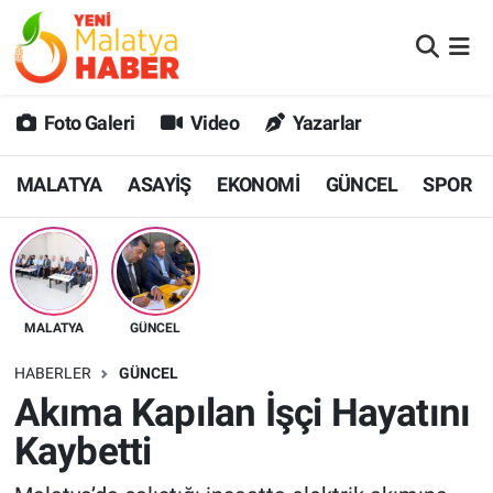
MALATYA
Malatya Nöbetçi Eczaneler
Foto Galeri
Video
Yazarlar
ASAYİŞ
Malatya Hava Durumu
MALATYA
ASAYİŞ
EKONOMİ
GÜNCEL
SPOR
GÜNCEL
MALATYA Namaz Vakitleri
SPOR
Malatya Trafik Yoğunluk Haritası
SAĞLIK
Süper Lig Puan Durumu ve Fikstür
MALATYA
GÜNCEL
DİĞER
Tüm Manşetler
HABERLER
GÜNCEL
Akıma Kapılan İşçi Hayatını
EKONOMİ
Son Dakika Haberleri
Kaybetti
Haber Arşivi