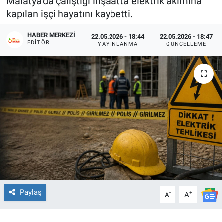
Malatya’da çalıştığı inşaatta elektrik akımına
kapılan işçi hayatını kaybetti.
HABER MERKEZI
22.05.2026 - 18:44
22.05.2026 - 18:47
EDITÖR
YAYINLANMA
GÜNCELLEME
Paylaş
-
+
A
A