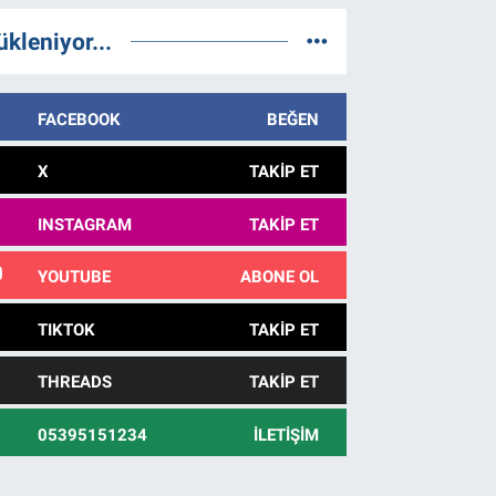
ükleniyor...
FACEBOOK
BEĞEN
X
TAKIP ET
INSTAGRAM
TAKIP ET
YOUTUBE
ABONE OL
TIKTOK
TAKIP ET
THREADS
TAKIP ET
05395151234
İLETIŞIM