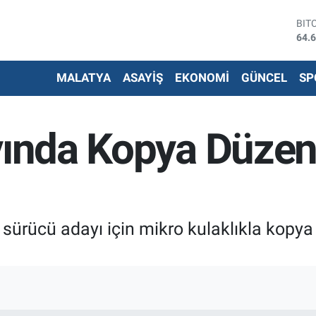
64.
DO
47,
EU
55,
MALATYA
ASAYİŞ
EKONOMİ
GÜNCEL
SP
STE
64,
G.A
651
avında Kopya Düzen
BİS
13.
 sürücü adayı için mikro kulaklıkla kopy