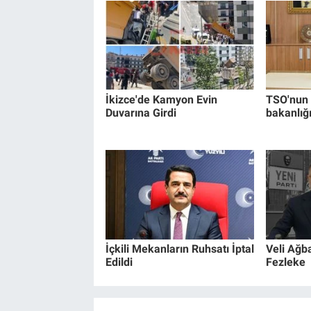
İkizce'de Kamyon Evin
TSO'nun 
Duvarına Girdi
bakanlığ
İçkili Mekanların Ruhsatı İptal
Veli Ağb
Edildi
Fezleke