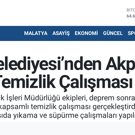
DO
47,
EU
55,
MALATYA
ASAYİŞ
EKONOMİ
GÜNCEL
SP
STE
64,
G.A
650
elediyesi’nden Akp
BİS
13.
BIT
Temizlik Çalışması
64.
ik İşleri Müdürlüğü ekipleri, deprem sonra
psamlı temizlik çalışması gerçekleştirdi.
şıda yıkama ve süpürme çalışmaları yapıl