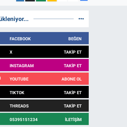
ükleniyor...
FACEBOOK
BEĞEN
X
TAKIP ET
INSTAGRAM
TAKIP ET
YOUTUBE
ABONE OL
TIKTOK
TAKIP ET
THREADS
TAKIP ET
05395151234
İLETIŞIM