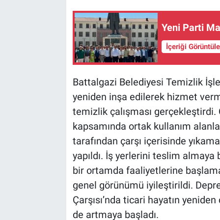
Yeni Parti Ma
İçeriği Görüntül
Battalgazi Belediyesi Temizlik İşl
yeniden inşa edilerek hizmet ver
temizlik çalışması gerçekleştirdi.
kapsamında ortak kullanım alanları
tarafından çarşı içerisinde yıkama
yapıldı. İş yerlerini teslim almay
bir ortamda faaliyetlerine başlam
genel görünümü iyileştirildi. Dep
Çarşısı’nda ticari hayatın yeniden
de artmaya başladı.