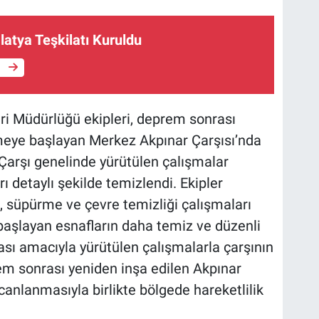
latya Teşkilatı Kuruldu
e
eri Müdürlüğü ekipleri, deprem sonrası
meye başlayan Merkez Akpınar Çarşısı’nda
 Çarşı genelinde yürütülen çalışmalar
 detaylı şekilde temizlendi. Ekipler
, süpürme ve çevre temizliği çalışmaları
a başlayan esnafların daha temiz ve düzenli
ası amacıyla yürütülen çalışmalarla çarşının
rem sonrası yeniden inşa edilen Akpınar
 canlanmasıyla birlikte bölgede hareketlilik