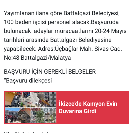
Yayımlanan ilana göre Battalgazi Belediyesi,
100 beden işcisi personel alacak.Başvuruda
bulunacak adaylar müracaatlarını 20-24 Mayıs
tarihleri arasında Battalgazi Belediyesine
yapabilecek. Adres:Üçbağlar Mah. Sivas Cad.
No:48 Battalgazi/Malatya
BAŞVURU İÇİN GEREKLİ BELGELER
“Başvuru dilekçesi
İkizce'de Kamyon Evin
Duvarına Girdi