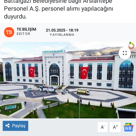
Battalgazi Belediyesine bağlı Arslantepe
Personel A.Ş. personel alımı yapılacağını
duyurdu.
TE BILIŞIM
21.05.2025 - 18:19
EDITÖR
YAYINLANMA
Paylaş
-
+
A
A