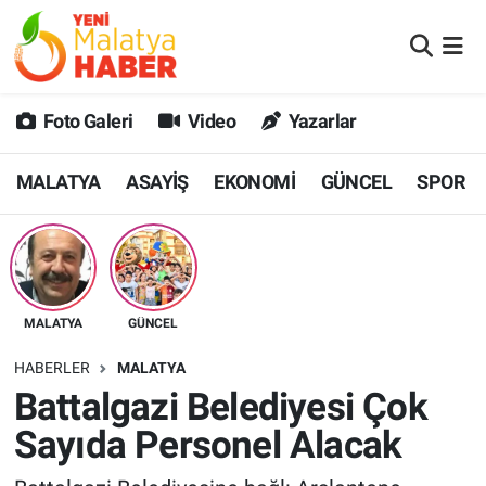
MALATYA
Malatya Nöbetçi Eczaneler
Foto Galeri
Video
Yazarlar
ASAYİŞ
Malatya Hava Durumu
MALATYA
ASAYİŞ
EKONOMİ
GÜNCEL
SPOR
GÜNCEL
MALATYA Namaz Vakitleri
SPOR
Malatya Trafik Yoğunluk Haritası
SAĞLIK
Süper Lig Puan Durumu ve Fikstür
MALATYA
GÜNCEL
DİĞER
Tüm Manşetler
HABERLER
MALATYA
Battalgazi Belediyesi Çok
EKONOMİ
Son Dakika Haberleri
Sayıda Personel Alacak
Haber Arşivi