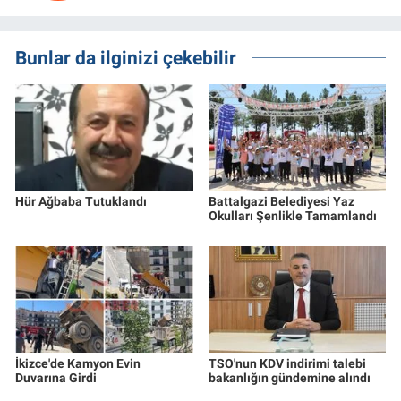
Bunlar da ilginizi çekebilir
Hür Ağbaba Tutuklandı
Battalgazi Belediyesi Yaz
Okulları Şenlikle Tamamlandı
İkizce'de Kamyon Evin
TSO'nun KDV indirimi talebi
Duvarına Girdi
bakanlığın gündemine alındı