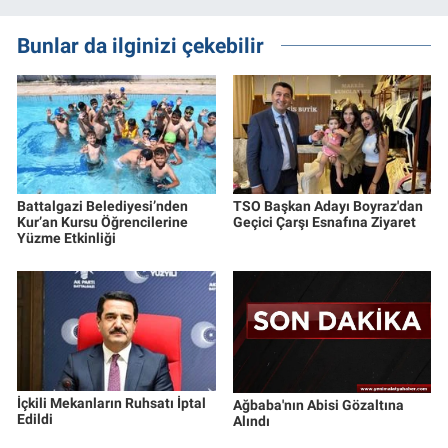
Bunlar da ilginizi çekebilir
Battalgazi Belediyesi’nden
TSO Başkan Adayı Boyraz'dan
Kur’an Kursu Öğrencilerine
Geçici Çarşı Esnafına Ziyaret
Yüzme Etkinliği
İçkili Mekanların Ruhsatı İptal
Ağbaba'nın Abisi Gözaltına
Edildi
Alındı