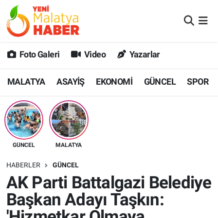
MALATYA
Malatya Nöbetçi Eczaneler
Foto Galeri
Video
Yazarlar
ASAYİŞ
Malatya Hava Durumu
MALATYA
ASAYİŞ
EKONOMİ
GÜNCEL
SPOR
GÜNCEL
MALATYA Namaz Vakitleri
SPOR
Malatya Trafik Yoğunluk Haritası
SAĞLIK
Süper Lig Puan Durumu ve Fikstür
GÜNCEL
MALATYA
DİĞER
Tüm Manşetler
HABERLER
GÜNCEL
AK Parti Battalgazi Belediye
EKONOMİ
Son Dakika Haberleri
Başkan Adayı Taşkın:
Haber Arşivi
'Hizmetkar Olmaya