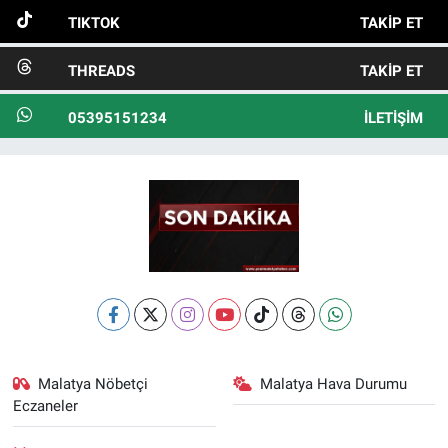
TIKTOK
TAKIP ET
THREADS
TAKIP ET
05395151234
İLETIŞIM
Malatya Nöbetçi
Malatya Hava Durumu
Eczaneler