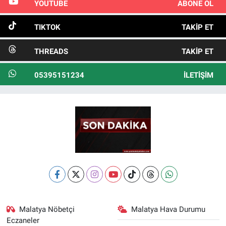
YOUTUBE
ABONE OL
TIKTOK
TAKIP ET
THREADS
TAKIP ET
05395151234
İLETIŞIM
Malatya Nöbetçi
Malatya Hava Durumu
Eczaneler