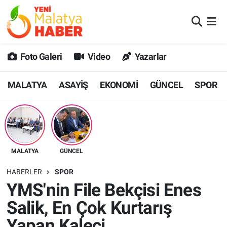
MALATYA
Malatya Nöbetçi Eczaneler
Foto Galeri
Video
Yazarlar
ASAYİŞ
Malatya Hava Durumu
MALATYA
ASAYİŞ
EKONOMİ
GÜNCEL
SPOR
GÜNCEL
MALATYA Namaz Vakitleri
SPOR
Malatya Trafik Yoğunluk Haritası
SAĞLIK
Süper Lig Puan Durumu ve Fikstür
MALATYA
GÜNCEL
DİĞER
Tüm Manşetler
HABERLER
SPOR
YMS'nin File Bekçisi Enes
EKONOMİ
Son Dakika Haberleri
Salik, En Çok Kurtarış
Haber Arşivi
Yapan Kaleci