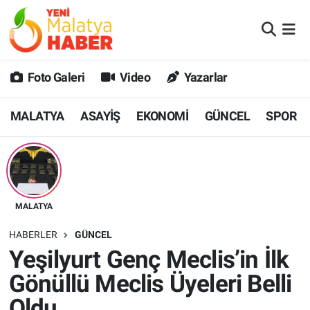
MALATYA
Malatya Nöbetçi Eczaneler
Foto Galeri
Video
Yazarlar
ASAYİŞ
Malatya Hava Durumu
MALATYA
ASAYİŞ
EKONOMİ
GÜNCEL
SPOR
GÜNCEL
MALATYA Namaz Vakitleri
SPOR
Malatya Trafik Yoğunluk Haritası
SAĞLIK
Süper Lig Puan Durumu ve Fikstür
MALATYA
DİĞER
Tüm Manşetler
HABERLER
GÜNCEL
Yeşilyurt Genç Meclis’in İlk
EKONOMİ
Son Dakika Haberleri
Gönüllü Meclis Üyeleri Belli
Haber Arşivi
Oldu