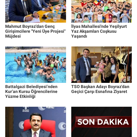
Mahmut Boyraz'dan Genç
İlyas Mahallesi'nde Yeşilyurt
Girişimcilere "Yeni Üye Projesi"
Yaz Akşamları Coşkusu
Müjdesi
Yaşandı
Battalgazi Belediyesi’nden
TSO Başkan Adayı Boyraz'dan
Kur’an Kursu Öğrencilerine
Geçici Çarşı Esnafına Ziyaret
Yüzme Etkinliği