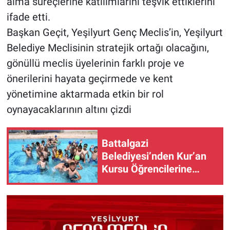
alma süreçlerine katılımlarını teşvik ettiklerini
ifade etti.
Başkan Geçit, Yeşilyurt Genç Meclis’in, Yeşilyurt
Belediye Meclisinin stratejik ortağı olacağını,
gönüllü meclis üyelerinin farklı proje ve
önerilerini hayata geçirmede ve kent
yönetimine aktarmada etkin bir rol
oynayacaklarının altını çizdi
Battalgazi
Belediyesi’nden Kur’an
Kursu Öğrencilerine
Yüzme Etkinliği