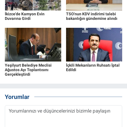
İkizce'de Kamyon Evin
TSO'nun KDV indirimi talebi
Duvarına Girdi
bakanlığın gündemine alındı
Yeşilyurt Belediye Meclisi
İçkili Mekanların Ruhsatı İptal
Ağustos Ayı Toplantısını
Edildi
Gerçekleştirdi
Yorumlar