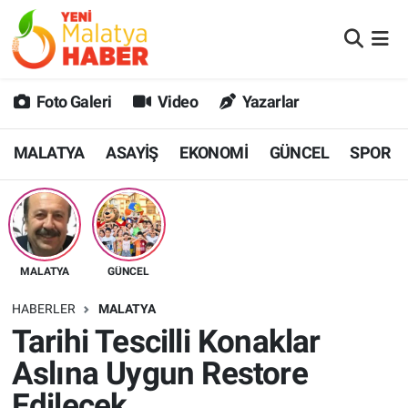
MALATYA
Malatya Nöbetçi Eczaneler
Foto Galeri
Video
Yazarlar
ASAYİŞ
Malatya Hava Durumu
MALATYA
ASAYİŞ
EKONOMİ
GÜNCEL
SPOR
GÜNCEL
MALATYA Namaz Vakitleri
SPOR
Malatya Trafik Yoğunluk Haritası
SAĞLIK
Süper Lig Puan Durumu ve Fikstür
MALATYA
GÜNCEL
DİĞER
Tüm Manşetler
HABERLER
MALATYA
Tarihi Tescilli Konaklar
EKONOMİ
Son Dakika Haberleri
Aslına Uygun Restore
Haber Arşivi
Edilecek