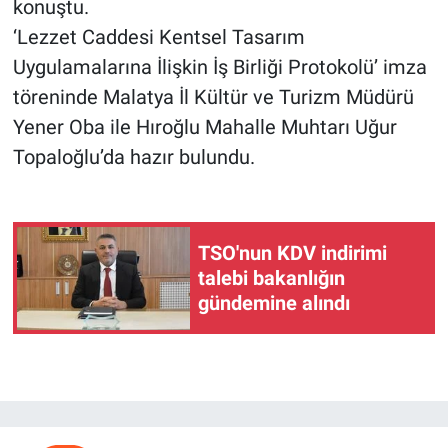
konuştu.
‘Lezzet Caddesi Kentsel Tasarım
Uygulamalarına İlişkin İş Birliği Protokolü’ imza
töreninde Malatya İl Kültür ve Turizm Müdürü
Yener Oba ile Hıroğlu Mahalle Muhtarı Uğur
Topaloğlu’da hazır bulundu.
TSO'nun KDV indirimi
talebi bakanlığın
gündemine alındı