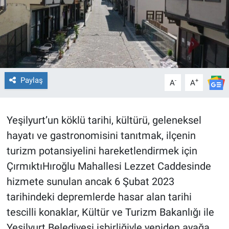
Paylaş
-
+
A
A
Yeşilyurt’un köklü tarihi, kültürü, geleneksel
hayatı ve gastronomisini tanıtmak, ilçenin
turizm potansiyelini hareketlendirmek için
ÇırmıktıHıroğlu Mahallesi Lezzet Caddesinde
hizmete sunulan ancak 6 Şubat 2023
tarihindeki depremlerde hasar alan tarihi
tescilli konaklar, Kültür ve Turizm Bakanlığı ile
Yeşilyurt Belediyesi işbirliğiyle yeniden ayağa