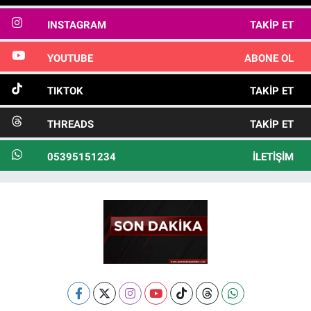
INSTAGRAM
TAKIP ET
YOUTUBE
ABONE OL
TIKTOK
TAKIP ET
THREADS
TAKIP ET
05395151234
İLETIŞIM