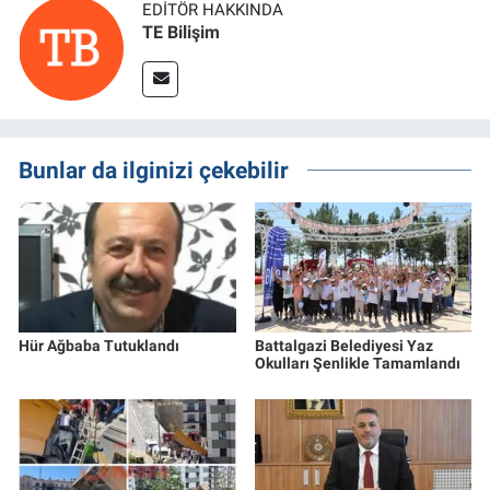
EDITÖR HAKKINDA
TE Bilişim
Bunlar da ilginizi çekebilir
Hür Ağbaba Tutuklandı
Battalgazi Belediyesi Yaz
Okulları Şenlikle Tamamlandı