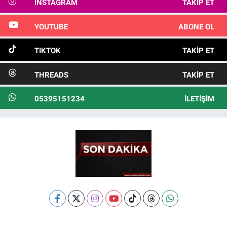
INSTAGRAM
TAKIP ET
YOUTUBE
ABONE OL
TIKTOK
TAKIP ET
THREADS
TAKIP ET
05395151234
İLETIŞIM