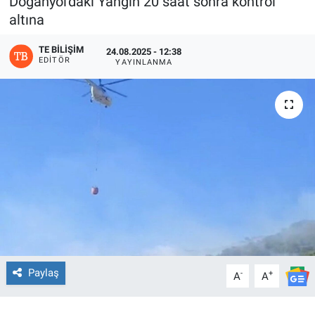
Doğanyol'daki Yangın 20 saat sonra kontrol
altına
TE BILIŞIM
24.08.2025 - 12:38
EDITÖR
YAYINLANMA
Paylaş
-
+
A
A