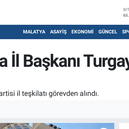
BI
65
DO
47
EU
55
MALATYA
ASAYİŞ
EKONOMİ
GÜNCEL
SP
ST
64
G.
 İl Başkanı Turga
66
Bİ
13
tisi il teşkilatı görevden alındı.