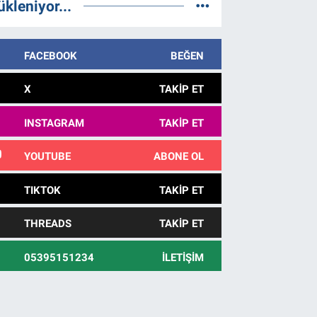
ükleniyor...
FACEBOOK
BEĞEN
X
TAKIP ET
INSTAGRAM
TAKIP ET
YOUTUBE
ABONE OL
TIKTOK
TAKIP ET
THREADS
TAKIP ET
05395151234
İLETIŞIM