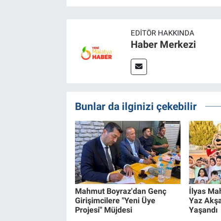
EDITÖR HAKKINDA
Haber Merkezi
Bunlar da ilginizi çekebilir
Mahmut Boyraz'dan Genç
İlyas Mah
Girişimcilere "Yeni Üye
Yaz Akş
Projesi" Müjdesi
Yaşandı