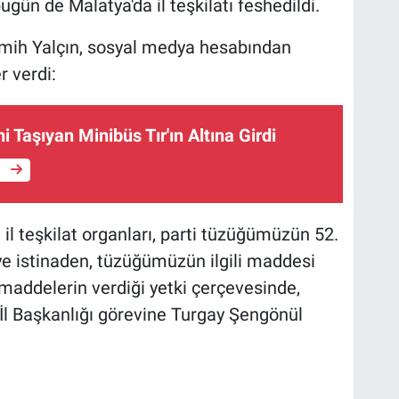
gün de Malatya'da il teşkilatı feshedildi.
ih Yalçın, sosyal medya hesabından
r verdi:
ni Taşıyan Minibüs Tır'ın Altına Girdi
e
 il teşkilat organları, parti tüzüğümüzün 52.
ye istinaden, tüzüğümüzün ilgili maddesi
 maddelerin verdiği yetki çerçevesinde,
 İl Başkanlığı görevine Turgay Şengönül