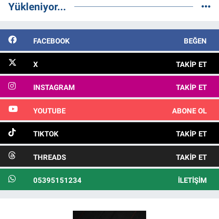
Yükleniyor...
FACEBOOK
BEĞEN
X
TAKIP ET
INSTAGRAM
TAKIP ET
YOUTUBE
ABONE OL
TIKTOK
TAKIP ET
THREADS
TAKIP ET
05395151234
İLETIŞIM