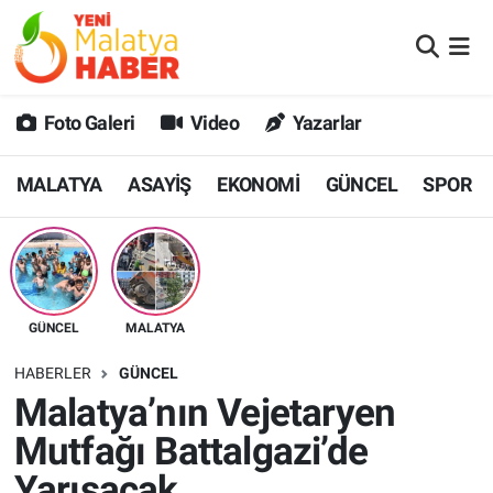
MALATYA
Malatya Nöbetçi Eczaneler
Foto Galeri
Video
Yazarlar
ASAYİŞ
Malatya Hava Durumu
MALATYA
ASAYİŞ
EKONOMİ
GÜNCEL
SPOR
GÜNCEL
MALATYA Namaz Vakitleri
SPOR
Malatya Trafik Yoğunluk Haritası
SAĞLIK
Süper Lig Puan Durumu ve Fikstür
GÜNCEL
MALATYA
DİĞER
Tüm Manşetler
HABERLER
GÜNCEL
Malatya’nın Vejetaryen
EKONOMİ
Son Dakika Haberleri
Mutfağı Battalgazi’de
Haber Arşivi
Yarışacak