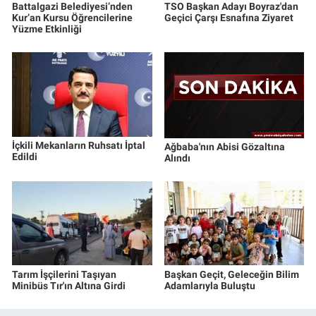
Battalgazi Belediyesi’nden
TSO Başkan Adayı Boyraz'dan
Kur’an Kursu Öğrencilerine
Geçici Çarşı Esnafına Ziyaret
Yüzme Etkinliği
İçkili Mekanların Ruhsatı İptal
Ağbaba'nın Abisi Gözaltına
Edildi
Alındı
Tarım İşçilerini Taşıyan
Başkan Geçit, Geleceğin Bilim
Minibüs Tır'ın Altına Girdi
Adamlarıyla Buluştu