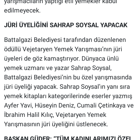
yarışmacıların yaptığı etli yemekler kabul
edilmeyecek.
JÜRİ ÜYELİĞİNİ SAHRAP SOYSAL YAPACAK
Battalgazi Belediyesi tarafından düzenlenen
ödüllü Vejetaryen Yemek Yarışması’nın jüri
üyeleri de göz kamaştırıyor. Dünyaca ünlü
yemek uzmanı ve yazar Sahrap Soysal,
Battalgazi Belediyesi’nin bu özel yarışmasında
jüri üyeliği yapacak. Sahrap Soysal’ın yanı sıra
yemek kitapları kategorilerinde eserler yazmış
Ayfer Yavi, Hüseyin Deniz, Cumali Çetinkaya ve
İbrahim Halil Kılıç, Vejetaryen Yemek
Yarışmasının jüri üyeliğini üstlenecek.
BAŞKAN GÜDER: “TÜM KADINLARIMIZI ÖZEL