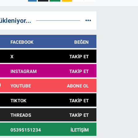
ükleniyor...
FACEBOOK
BEĞEN
X
TAKIP ET
INSTAGRAM
TAKIP ET
YOUTUBE
ABONE OL
TIKTOK
TAKIP ET
THREADS
TAKIP ET
05395151234
İLETIŞIM