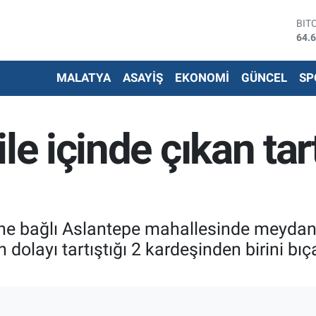
BIT
64.
DO
47,
MALATYA
ASAYİŞ
EKONOMİ
GÜNCEL
SP
EU
55,
STE
64,
le içinde çıkan ta
G.A
650
BİS
13.
ine bağlı Aslantepe mahallesinde meydana
 dolayı tartıştığı 2 kardeşinden birini bıç