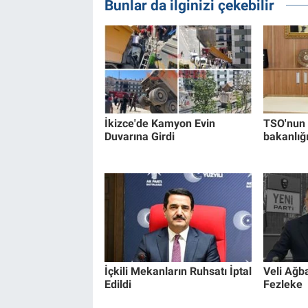
Bunlar da ilginizi çekebilir
İkizce'de Kamyon Evin
TSO'nun 
Duvarına Girdi
bakanlığ
İçkili Mekanların Ruhsatı İptal
Veli Ağb
Edildi
Fezleke