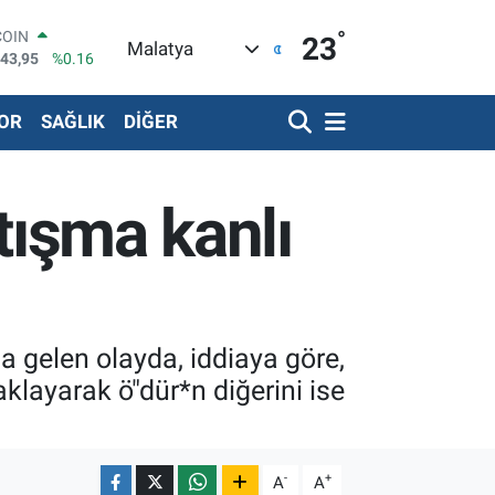
°
COIN
23
Malatya
643,95
%0.16
LAR
6704
%0
OR
SAĞLIK
DİĞER
RO
0406
%-0.08
RLİN
2143
%0
rtışma kanlı
LTIN
0.87
%0.12
T100
799
%70
 gelen olayda, iddiaya göre,
aklayarak ö"dür*n diğerini ise
-
+
A
A