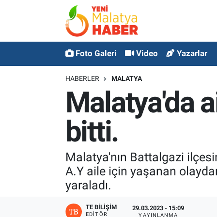
MALATYA
Malatya Nöbetçi Eczaneler
Foto Galeri
Video
Yazarlar
ASAYİŞ
Malatya Hava Durumu
HABERLER
MALATYA
GÜNCEL
MALATYA Namaz Vakitleri
Malatya'da ai
SPOR
Malatya Trafik Yoğunluk Haritası
bitti.
SAĞLIK
Süper Lig Puan Durumu ve Fikstür
Malatya'nın Battalgazi ilçes
DİĞER
Tüm Manşetler
A.Y aile için yaşanan olaydan
yaraladı.
EKONOMİ
Son Dakika Haberleri
TE BILIŞIM
29.03.2023 - 15:09
Haber Arşivi
EDITÖR
YAYINLANMA