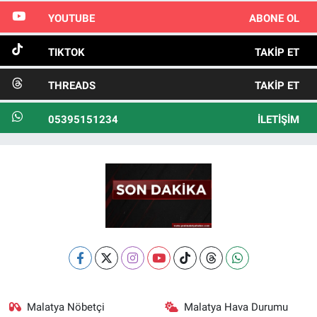
YOUTUBE
ABONE OL
TIKTOK
TAKIP ET
THREADS
TAKIP ET
05395151234
İLETIŞIM
Malatya Nöbetçi
Malatya Hava Durumu