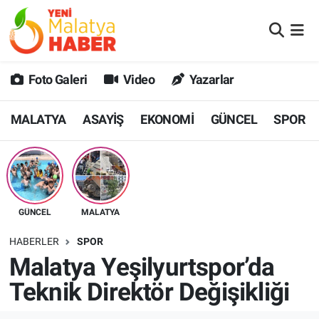
MALATYA
Malatya Nöbetçi Eczaneler
Foto Galeri
Video
Yazarlar
ASAYİŞ
Malatya Hava Durumu
MALATYA
ASAYİŞ
EKONOMİ
GÜNCEL
SPOR
GÜNCEL
MALATYA Namaz Vakitleri
SPOR
Malatya Trafik Yoğunluk Haritası
SAĞLIK
Süper Lig Puan Durumu ve Fikstür
GÜNCEL
MALATYA
DİĞER
Tüm Manşetler
HABERLER
SPOR
Malatya Yeşilyurtspor’da
EKONOMİ
Son Dakika Haberleri
Teknik Direktör Değişikliği
Haber Arşivi