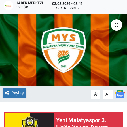
HABER MERKEZI
03.02.2026 - 08:45
EDITÖR
YAYINLANMA
Paylaş
-
+
A
A
Yeni Malatyaspor 3.