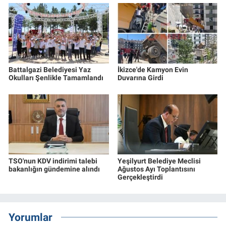
Battalgazi Belediyesi Yaz
İkizce'de Kamyon Evin
Okulları Şenlikle Tamamlandı
Duvarına Girdi
TSO'nun KDV indirimi talebi
Yeşilyurt Belediye Meclisi
bakanlığın gündemine alındı
Ağustos Ayı Toplantısını
Gerçekleştirdi
Yorumlar