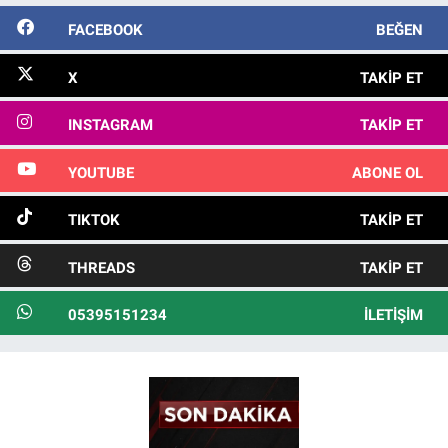
FACEBOOK
BEĞEN
X
TAKIP ET
INSTAGRAM
TAKIP ET
YOUTUBE
ABONE OL
TIKTOK
TAKIP ET
THREADS
TAKIP ET
05395151234
İLETIŞIM