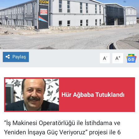
Paylaş
-
+
A
A
Hür Ağbaba Tutuklandı
“İş Makinesi Operatörlüğü ile İstihdama ve
Yeniden İnşaya Güç Veriyoruz” projesi ile 6