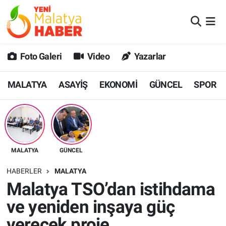
MALATYA
Malatya Nöbetçi Eczaneler
Foto Galeri
Video
Yazarlar
ASAYİŞ
Malatya Hava Durumu
MALATYA
ASAYİŞ
EKONOMİ
GÜNCEL
SPOR
GÜNCEL
MALATYA Namaz Vakitleri
SPOR
Malatya Trafik Yoğunluk Haritası
SAĞLIK
Süper Lig Puan Durumu ve Fikstür
MALATYA
GÜNCEL
DİĞER
Tüm Manşetler
HABERLER
MALATYA
Malatya TSO’dan istihdama
EKONOMİ
Son Dakika Haberleri
ve yeniden inşaya güç
Haber Arşivi
verecek proje