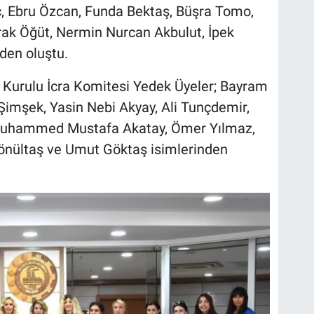
ç, Ebru Özcan, Funda Bektaş, Büşra Tomo,
rak Öğüt, Nermin Nurcan Akbulut, İpek
nden oluştu.
 Kurulu İcra Komitesi Yedek Üyeler; Bayram
mşek, Yasin Nebi Akyay, Ali Tunçdemir,
uhammed Mustafa Akatay, Ömer Yılmaz,
Gönültaş ve Umut Göktaş isimlerinden