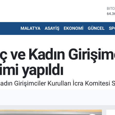
DOL
47,7
EUR
55,0
MALATYA
ASAYİŞ
EKONOMİ
GÜNCEL
SP
STE
64,2
G.AL
6574
 ve Kadın Girişimc
BİS
13.7
BIT
imi yapıldı
64.3
dın Girişimciler Kurulları İcra Komitesi S