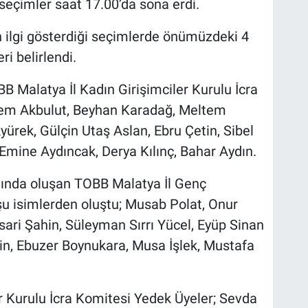
seçimler saat 17.00’da sona erdi.
n ilgi gösterdiği seçimlerde önümüzdeki 4
ri belirlendi.
B Malatya İl Kadın Girişimciler Kurulu İcra
cem Akbulut, Beyhan Karadağ, Meltem
ürek, Gülçin Utaş Aslan, Ebru Çetin, Sibel
 Emine Aydıncak, Derya Kılınç, Bahar Aydın.
nda oluşan TOBB Malatya İl Genç
 şu isimlerden oluştu; Musab Polat, Onur
sari Şahin, Süleyman Sırrı Yücel, Eyüp Sinan
in, Ebuzer Boynukara, Musa İşlek, Mustafa
r Kurulu İcra Komitesi Yedek Üyeler; Sevda