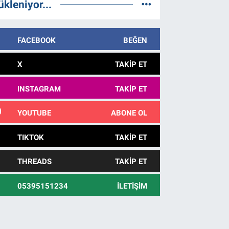
ükleniyor...
FACEBOOK
BEĞEN
X
TAKIP ET
INSTAGRAM
TAKIP ET
YOUTUBE
ABONE OL
TIKTOK
TAKIP ET
THREADS
TAKIP ET
05395151234
İLETIŞIM