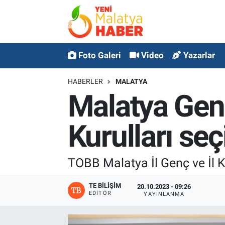
MALATYA
Malatya Nöbetçi Eczaneler
Foto Galeri
Video
Yazarlar
ASAYİŞ
Malatya Hava Durumu
HABERLER
MALATYA
GÜNCEL
MALATYA Namaz Vakitleri
Malatya Genç
SPOR
Malatya Trafik Yoğunluk Haritası
Kurulları seç
SAĞLIK
Süper Lig Puan Durumu ve Fikstür
TOBB Malatya İl Genç ve İl Ka
DİĞER
Tüm Manşetler
TE BILIŞIM
20.10.2023 - 09:26
EKONOMİ
Son Dakika Haberleri
EDITÖR
YAYINLANMA
Haber Arşivi