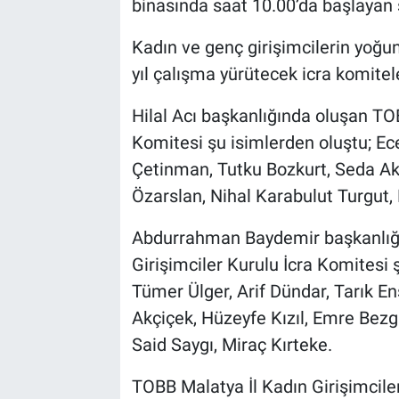
binasında saat 10.00’da başlayan 
Kadın ve genç girişimcilerin yoğu
yıl çalışma yürütecek icra komitele
Hilal Acı başkanlığında oluşan TOB
Komitesi şu isimlerden oluştu; E
Çetinman, Tutku Bozkurt, Seda Aky
Özarslan, Nihal Karabulut Turgut,
Abdurrahman Baydemir başkanlığı
Girişimciler Kurulu İcra Komitesi
Tümer Ülger, Arif Dündar, Tarık En
Akçiçek, Hüzeyfe Kızıl, Emre Bezg
Said Saygı, Miraç Kırteke.
TOBB Malatya İl Kadın Girişimcile