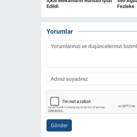
İçkili Mekanların Ruhsatı İptal
Veli Ağb
Edildi
Fezleke
Yorumlar
Gönder