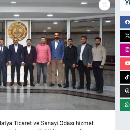
Y
tya Ticaret ve Sanayi Odası hizmet