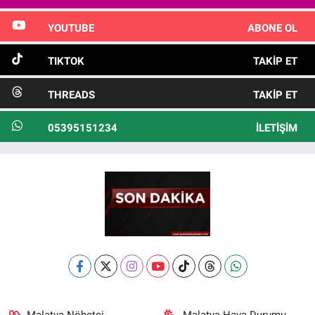
YOUTUBE
ABONE OL
TIKTOK
TAKIP ET
THREADS
TAKIP ET
05395151234
İLETIŞIM