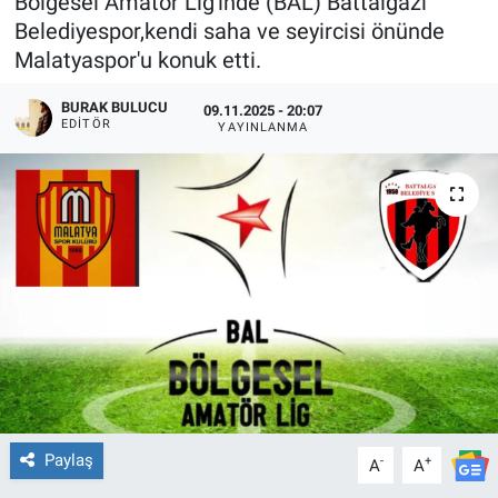
Bölgesel Amatör Lig'inde (BAL) Battalgazi
Belediyespor,kendi saha ve seyircisi önünde
Malatyaspor'u konuk etti.
BURAK BULUCU
09.11.2025 - 20:07
EDITÖR
YAYINLANMA
Paylaş
-
+
A
A