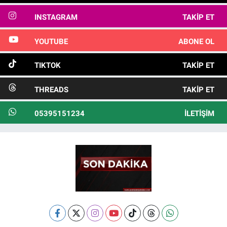
INSTAGRAM
TAKIP ET
YOUTUBE
ABONE OL
TIKTOK
TAKIP ET
THREADS
TAKIP ET
05395151234
İLETIŞIM