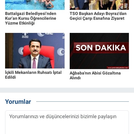
Battalgazi Belediyesi’nden
TSO Başkan Adayı Boyraz'dan
Kur’an Kursu Öğrencilerine
Geçici Çarşı Esnafına Ziyaret
Yüzme Etkinliği
İçkili Mekanların Ruhsatı İptal
Ağbaba'nın Abisi Gözaltına
Edildi
Alındı
Yorumlar