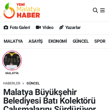
MALATYA
Malatya Nöbetçi Eczaneler
Foto Galeri
Video
Yazarlar
ASAYİŞ
Malatya Hava Durumu
MALATYA
ASAYİŞ
EKONOMİ
GÜNCEL
SPOR
GÜNCEL
MALATYA Namaz Vakitleri
SPOR
Malatya Trafik Yoğunluk Haritası
SAĞLIK
Süper Lig Puan Durumu ve Fikstür
MALATYA
DİĞER
Tüm Manşetler
HABERLER
GÜNCEL
Malatya Büyükşehir
EKONOMİ
Son Dakika Haberleri
Belediyesi Batı Kolektörü
Haber Arşivi
Çalışmalarını Sürdürüyor