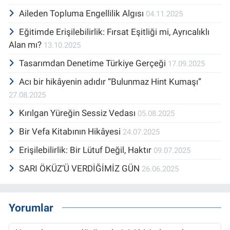
Aileden Topluma Engellilik Algısı
04.11.2025
Eğitimde Erişilebilirlik: Fırsat Eşitliği mi, Ayrıcalıklı
Alan mı?
13.10.2025
Tasarımdan Denetime Türkiye Gerçeği
17.09.2025
Acı bir hikâyenin adıdır “Bulunmaz Hint Kumaşı”
27.08.2025
Kırılgan Yüreğin Sessiz Vedası
05.08.2025
Bir Vefa Kitabının Hikâyesi
24.07.2025
Erişilebilirlik: Bir Lütuf Değil, Haktır
09.07.2025
SARI ÖKÜZ’Ü VERDİĞİMİZ GÜN
26.06.2025
Yorumlar