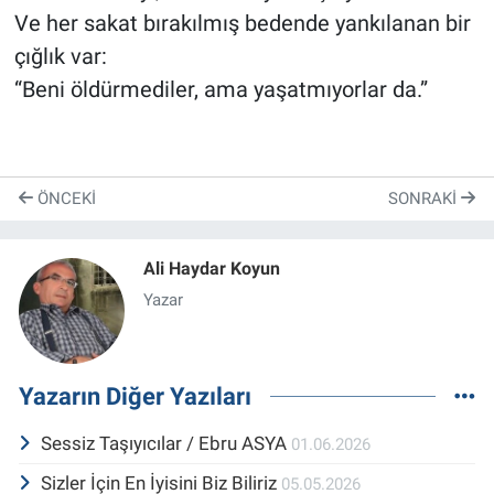
Ve her sakat bırakılmış bedende yankılanan bir
çığlık var:
“Beni öldürmediler, ama yaşatmıyorlar da.”
ÖNCEKI
SONRAKI
Ali Haydar Koyun
Yazar
Yazarın Diğer Yazıları
Sessiz Taşıyıcılar / Ebru ASYA
01.06.2026
Sizler İçin En İyisini Biz Biliriz
05.05.2026