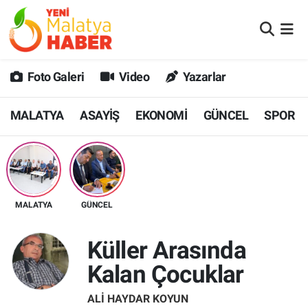
MALATYA
Malatya Nöbetçi Eczaneler
Foto Galeri
Video
Yazarlar
ASAYİŞ
Malatya Hava Durumu
MALATYA
ASAYİŞ
EKONOMİ
GÜNCEL
SPOR
GÜNCEL
MALATYA Namaz Vakitleri
SPOR
Malatya Trafik Yoğunluk Haritası
SAĞLIK
Süper Lig Puan Durumu ve Fikstür
MALATYA
GÜNCEL
DİĞER
Tüm Manşetler
Küller Arasında
EKONOMİ
Son Dakika Haberleri
Kalan Çocuklar
Haber Arşivi
ALI HAYDAR KOYUN