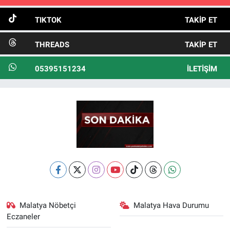
TIKTOK
TAKIP ET
THREADS
TAKIP ET
05395151234
İLETIŞIM
Malatya Nöbetçi
Malatya Hava Durumu
Eczaneler