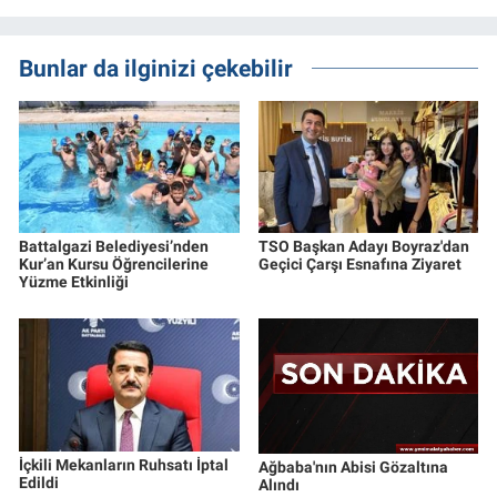
Bunlar da ilginizi çekebilir
Battalgazi Belediyesi’nden
TSO Başkan Adayı Boyraz'dan
Kur’an Kursu Öğrencilerine
Geçici Çarşı Esnafına Ziyaret
Yüzme Etkinliği
İçkili Mekanların Ruhsatı İptal
Ağbaba'nın Abisi Gözaltına
Edildi
Alındı