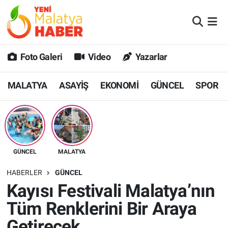
MALATYA
Malatya Nöbetçi Eczaneler
Foto Galeri
Video
Yazarlar
ASAYİŞ
Malatya Hava Durumu
MALATYA
ASAYİŞ
EKONOMİ
GÜNCEL
SPOR
GÜNCEL
MALATYA Namaz Vakitleri
SPOR
Malatya Trafik Yoğunluk Haritası
SAĞLIK
Süper Lig Puan Durumu ve Fikstür
GÜNCEL
MALATYA
DİĞER
Tüm Manşetler
HABERLER
GÜNCEL
Kayısı Festivali Malatya’nın
EKONOMİ
Son Dakika Haberleri
Tüm Renklerini Bir Araya
Haber Arşivi
Getirecek