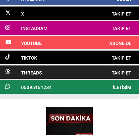
X
TAKIP ET
INSTAGRAM
TAKIP ET
YOUTUBE
ABONE OL
TIKTOK
TAKIP ET
THREADS
TAKIP ET
05395151234
İLETIŞIM