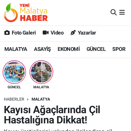
MALATYA
Malatya Nöbetçi Eczaneler
Foto Galeri
Video
Yazarlar
ASAYİŞ
Malatya Hava Durumu
MALATYA
ASAYİŞ
EKONOMİ
GÜNCEL
SPOR
GÜNCEL
MALATYA Namaz Vakitleri
SPOR
Malatya Trafik Yoğunluk Haritası
SAĞLIK
Süper Lig Puan Durumu ve Fikstür
GÜNCEL
MALATYA
DİĞER
Tüm Manşetler
HABERLER
MALATYA
Kayısı Ağaçlarında Çil
EKONOMİ
Son Dakika Haberleri
Hastalığına Dikkat!
Haber Arşivi