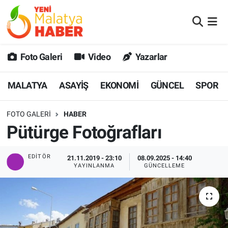
MALATYA
Malatya Nöbetçi Eczaneler
Foto Galeri
Video
Yazarlar
ASAYİŞ
Malatya Hava Durumu
MALATYA
ASAYİŞ
EKONOMİ
GÜNCEL
SPOR
GÜNCEL
MALATYA Namaz Vakitleri
FOTO GALERI
HABER
SPOR
Malatya Trafik Yoğunluk Haritası
Pütürge Fotoğrafları
SAĞLIK
Süper Lig Puan Durumu ve Fikstür
EDITÖR
21.11.2019 - 23:10
08.09.2025 - 14:40
YAYINLANMA
GÜNCELLEME
DİĞER
Tüm Manşetler
EKONOMİ
Son Dakika Haberleri
Haber Arşivi