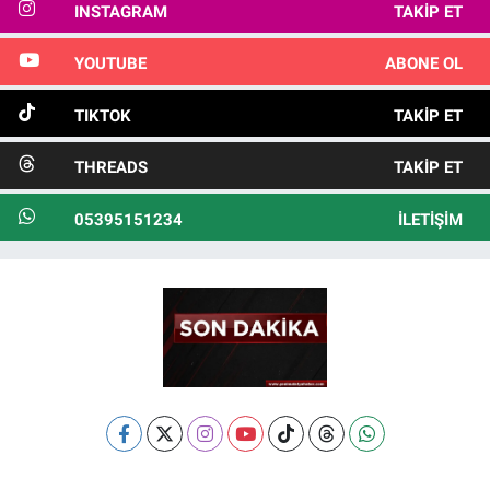
INSTAGRAM
TAKIP ET
YOUTUBE
ABONE OL
TIKTOK
TAKIP ET
THREADS
TAKIP ET
05395151234
İLETIŞIM