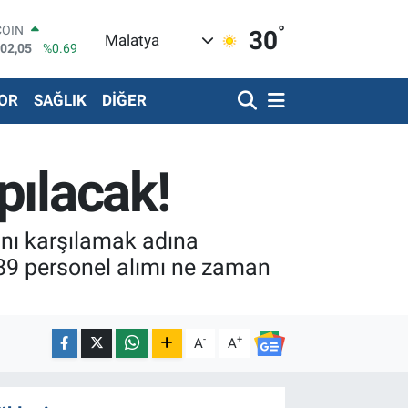
°
LAR
30
Malatya
5986
%0.06
RO
0700
%0.1
OR
SAĞLIK
DİĞER
RLİN
2438
%0.21
LTIN
8.23
%0.39
pılacak!
T100
703
%0
COIN
602,05
%0.69
ını karşılamak adına
89 personel alımı ne zaman
-
+
A
A