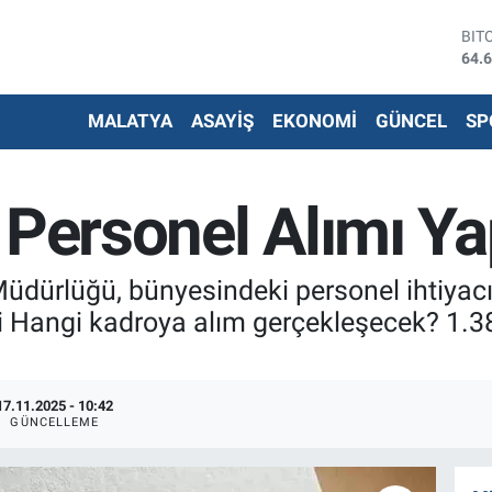
DO
47,
EU
55,
MALATYA
ASAYİŞ
EKONOMİ
GÜNCEL
SP
STE
64,
G.A
651
 Personel Alımı Ya
BİS
13.
BIT
64.
 Müdürlüğü, bünyesindeki personel ihtiyac
i Hangi kadroya alım gerçekleşecek? 1.3
17.11.2025 - 10:42
GÜNCELLEME