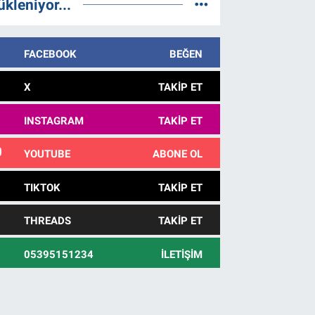
ükleniyor...
FACEBOOK
BEĞEN
X
TAKIP ET
INSTAGRAM
TAKIP ET
YOUTUBE
ABONE OL
TIKTOK
TAKIP ET
THREADS
TAKIP ET
05395151234
İLETIŞIM