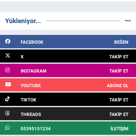
Yükleniyor...
FACEBOOK
BEĞEN
X
TAKIP ET
INSTAGRAM
TAKIP ET
YOUTUBE
ABONE OL
TIKTOK
TAKIP ET
THREADS
TAKIP ET
05395151234
İLETIŞIM