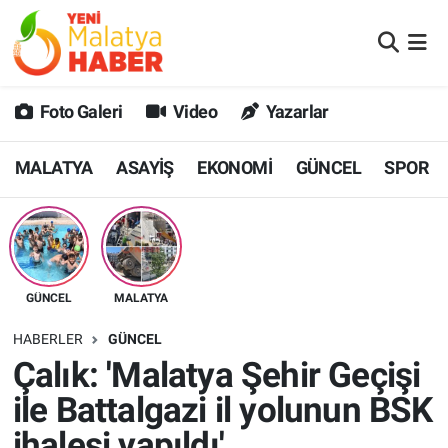
MALATYA
Malatya Nöbetçi Eczaneler
Foto Galeri
Video
Yazarlar
ASAYİŞ
Malatya Hava Durumu
MALATYA
ASAYİŞ
EKONOMİ
GÜNCEL
SPOR
GÜNCEL
MALATYA Namaz Vakitleri
SPOR
Malatya Trafik Yoğunluk Haritası
SAĞLIK
Süper Lig Puan Durumu ve Fikstür
GÜNCEL
MALATYA
DİĞER
Tüm Manşetler
HABERLER
GÜNCEL
Çalık: 'Malatya Şehir Geçişi
EKONOMİ
Son Dakika Haberleri
ile Battalgazi il yolunun BSK
Haber Arşivi
ihalesi yapıldı'