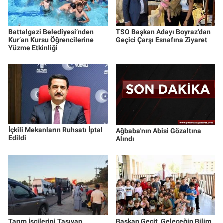
Battalgazi Belediyesi’nden
TSO Başkan Adayı Boyraz'dan
Kur’an Kursu Öğrencilerine
Geçici Çarşı Esnafına Ziyaret
Yüzme Etkinliği
İçkili Mekanların Ruhsatı İptal
Ağbaba'nın Abisi Gözaltına
Edildi
Alındı
Tarım İşçilerini Taşıyan
Başkan Geçit, Geleceğin Bilim