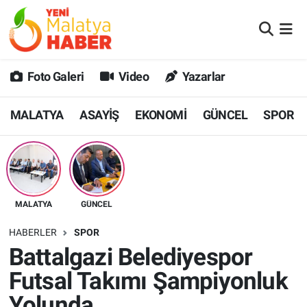
MALATYA
Malatya Nöbetçi Eczaneler
Foto Galeri
Video
Yazarlar
ASAYİŞ
Malatya Hava Durumu
MALATYA
ASAYİŞ
EKONOMİ
GÜNCEL
SPOR
GÜNCEL
MALATYA Namaz Vakitleri
SPOR
Malatya Trafik Yoğunluk Haritası
SAĞLIK
Süper Lig Puan Durumu ve Fikstür
MALATYA
GÜNCEL
DİĞER
Tüm Manşetler
HABERLER
SPOR
Battalgazi Belediyespor
EKONOMİ
Son Dakika Haberleri
Futsal Takımı Şampiyonluk
Haber Arşivi
Yolunda