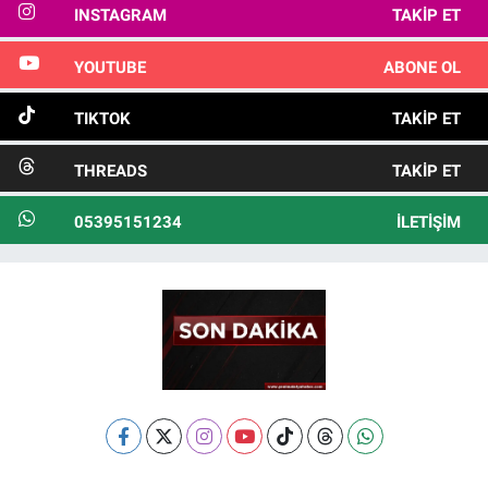
INSTAGRAM
TAKIP ET
YOUTUBE
ABONE OL
TIKTOK
TAKIP ET
THREADS
TAKIP ET
05395151234
İLETIŞIM