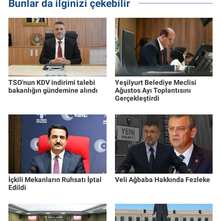
Bunlar da ilginizi çekebilir
TSO'nun KDV indirimi talebi
Yeşilyurt Belediye Meclisi
bakanlığın gündemine alındı
Ağustos Ayı Toplantısını
Gerçekleştirdi
İçkili Mekanların Ruhsatı İptal
Veli Ağbaba Hakkında Fezleke
Edildi