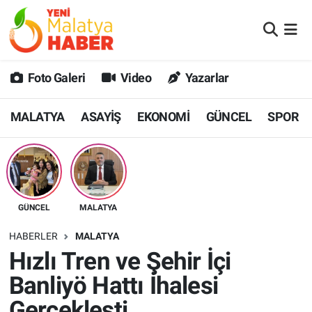
MALATYA
Malatya Nöbetçi Eczaneler
Foto Galeri
Video
Yazarlar
ASAYİŞ
Malatya Hava Durumu
MALATYA
ASAYİŞ
EKONOMİ
GÜNCEL
SPOR
GÜNCEL
MALATYA Namaz Vakitleri
SPOR
Malatya Trafik Yoğunluk Haritası
SAĞLIK
Süper Lig Puan Durumu ve Fikstür
GÜNCEL
MALATYA
DİĞER
Tüm Manşetler
HABERLER
MALATYA
Hızlı Tren ve Şehir İçi
EKONOMİ
Son Dakika Haberleri
Banliyö Hattı İhalesi
Haber Arşivi
Gerçekleşti