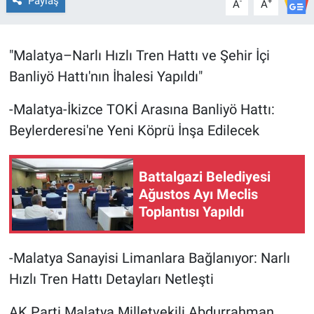
Paylaş
-
+
A
A
"Malatya–Narlı Hızlı Tren Hattı ve Şehir İçi
Banliyö Hattı'nın İhalesi Yapıldı"
-Malatya-İkizce TOKİ Arasına Banliyö Hattı:
Beylerderesi'ne Yeni Köprü İnşa Edilecek
Battalgazi Belediyesi
Ağustos Ayı Meclis
Toplantısı Yapıldı
-Malatya Sanayisi Limanlara Bağlanıyor: Narlı
Hızlı Tren Hattı Detayları Netleşti
AK Parti Malatya Milletvekili Abdurrahman