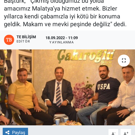
Baştürk, " Çıkmış olduğumuz bu yolda
amacımız Malatya’ya hizmet etmek. Bizler
yıllarca kendi çabamızla iyi kötü bir konuma
geldik. Makam ve mevki peşinde değiliz" dedi.
TE BILIŞIM
18.09.2022 - 11:09
EDITÖR
YAYINLANMA
Paylaş
-
+
A
A