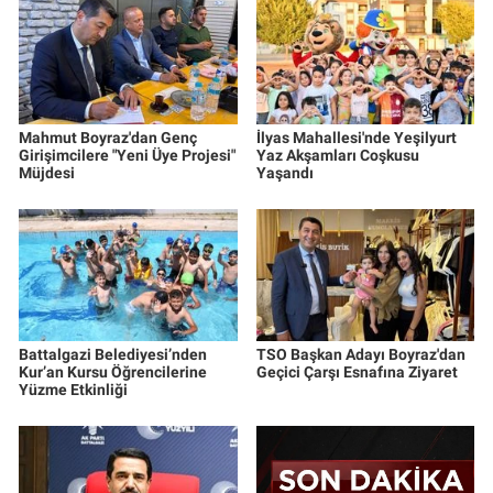
Mahmut Boyraz'dan Genç
İlyas Mahallesi'nde Yeşilyurt
Girişimcilere "Yeni Üye Projesi"
Yaz Akşamları Coşkusu
Müjdesi
Yaşandı
Battalgazi Belediyesi’nden
TSO Başkan Adayı Boyraz'dan
Kur’an Kursu Öğrencilerine
Geçici Çarşı Esnafına Ziyaret
Yüzme Etkinliği