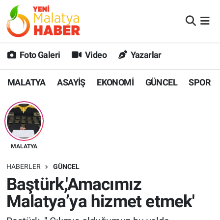
MALATYA
Malatya Nöbetçi Eczaneler
Foto Galeri
Video
Yazarlar
ASAYİŞ
Malatya Hava Durumu
MALATYA
ASAYİŞ
EKONOMİ
GÜNCEL
SPOR
GÜNCEL
MALATYA Namaz Vakitleri
SPOR
Malatya Trafik Yoğunluk Haritası
SAĞLIK
Süper Lig Puan Durumu ve Fikstür
MALATYA
DİĞER
Tüm Manşetler
HABERLER
GÜNCEL
Baştürk,'Amacımız
EKONOMİ
Son Dakika Haberleri
Malatya’ya hizmet etmek'
Haber Arşivi