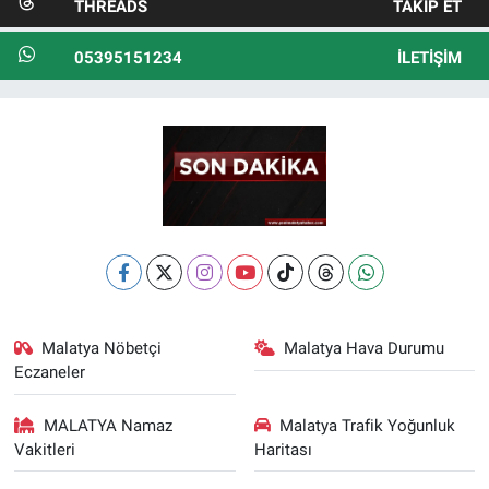
THREADS
TAKIP ET
05395151234
İLETIŞIM
Malatya Nöbetçi
Malatya Hava Durumu
Eczaneler
MALATYA Namaz
Malatya Trafik Yoğunluk
Vakitleri
Haritası