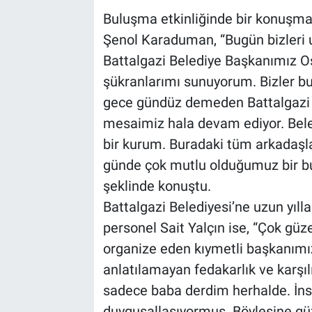
Buluşma etkinliğinde bir konuşma
Şenol Karaduman, “Bugün bizleri
Battalgazi Belediye Başkanımız 
şükranlarımı sunuyorum. Bizler bur
gece gündüz demeden Battalgazi B
mesaimiz hala devam ediyor. Beled
bir kurum. Buradaki tüm arkadaşla
günde çok mutlu olduğumuz bir b
şeklinde konuştu.
Battalgazi Belediyesi’ne uzun yıl
personel Sait Yalçın ise, “Çok güz
organize eden kıymetli başkanımı
anlatılamayan fedakarlık ve karşıl
sadece baba derdim herhalde. İns
duygusallaşıyormuş. Böylesine gü