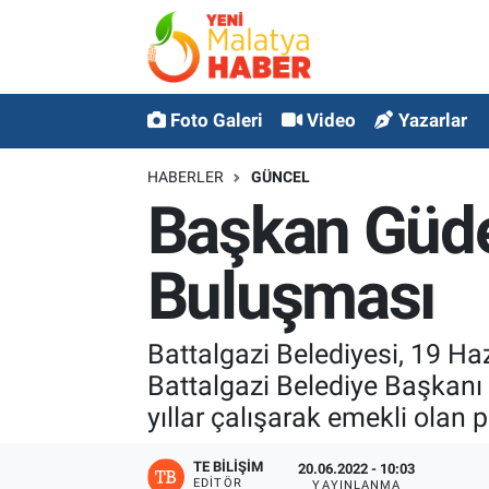
MALATYA
Malatya Nöbetçi Eczaneler
Foto Galeri
Video
Yazarlar
ASAYİŞ
Malatya Hava Durumu
HABERLER
GÜNCEL
GÜNCEL
MALATYA Namaz Vakitleri
Başkan Güde
SPOR
Malatya Trafik Yoğunluk Haritası
Buluşması
SAĞLIK
Süper Lig Puan Durumu ve Fikstür
Battalgazi Belediyesi, 19 Ha
DİĞER
Tüm Manşetler
Battalgazi Belediye Başkanı
yıllar çalışarak emekli olan 
EKONOMİ
Son Dakika Haberleri
TE BILIŞIM
20.06.2022 - 10:03
Haber Arşivi
EDITÖR
YAYINLANMA