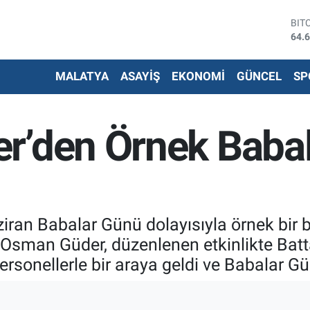
DO
47,
EU
55,
MALATYA
ASAYİŞ
EKONOMİ
GÜNCEL
SP
STE
64,
G.A
651
r’den Örnek Baba
BİS
13.
BIT
64.
ziran Babalar Günü dolayısıyla örnek bir b
 Osman Güder, düzenlenen etkinlikte Batt
personellerle bir araya geldi ve Babalar Gü