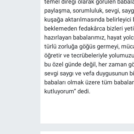
temel direği olarak görülen babala
paylaşma, sorumluluk, sevgi, saygı
kuşağa aktarılmasında belirleyici b
beklemeden fedakârca bizleri yeti
hazırlayan babalarımız, hayat yolc
türlü zorluğa göğüs germeyi, müc
öğretir ve tecrübeleriyle yolumuz
bu özel günde değil, her zaman gö
sevgi saygı ve vefa duygusunun bir
babaları olmak üzere tüm babalar
kutluyorum” dedi.