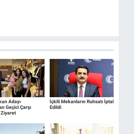
kan Adayı
İçkili Mekanların Ruhsatı İptal
an Geçici Çarşı
Edildi
 Ziyaret