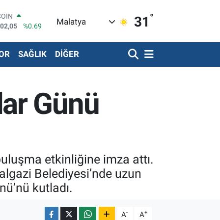
°
LAR
31
Malatya
5986
%0.06
RO
0700
%0.1
OR
SAĞLIK
DİĞER
RLİN
2438
%0.21
LTIN
3.94
%0.32
lar Günü
T100
768
%48
COIN
602,05
%0.69
uluşma etkinliğine imza attı.
algazi Belediyesi’nde uzun
nü’nü kutladı.
-
+
A
A