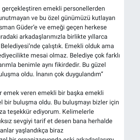
 gerçekleştiren emekli personellerden
 unutmayan ve bu özel günümüzü kutlayan
Osman Güder’e ve emeği geçen herkese
adaki arkadaşlarımızla birlikte yıllarca
elediyesi’nde çalıştık. Emekli olduk ama
iyecilikte mesai olmaz. Belediye çok farklı
rımla benimle aynı fikirdedir. Bu güzel
uluşma oldu. İnanın çok duygulandım”
lar emek veren emekli bir başka emekli
el bir buluşma oldu. Bu buluşmayı bizler için
za teşekkür ediyorum. Kelimelerle
ıksız sevgiyi tarif et desen bana herhalde
anlar yaşlandıkça biraz
zel bir organizasyonda eski arkadaşlarımı