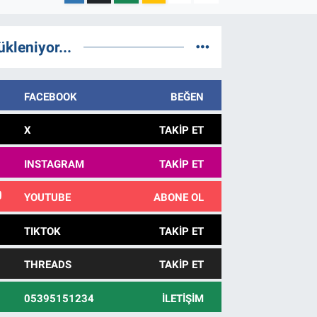
ükleniyor...
FACEBOOK
BEĞEN
X
TAKIP ET
INSTAGRAM
TAKIP ET
YOUTUBE
ABONE OL
TIKTOK
TAKIP ET
THREADS
TAKIP ET
05395151234
İLETIŞIM