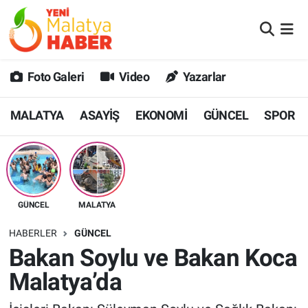
MALATYA
Malatya Nöbetçi Eczaneler
Foto Galeri
Video
Yazarlar
ASAYİŞ
Malatya Hava Durumu
MALATYA
ASAYİŞ
EKONOMİ
GÜNCEL
SPOR
GÜNCEL
MALATYA Namaz Vakitleri
SPOR
Malatya Trafik Yoğunluk Haritası
SAĞLIK
Süper Lig Puan Durumu ve Fikstür
GÜNCEL
MALATYA
DİĞER
Tüm Manşetler
HABERLER
GÜNCEL
Bakan Soylu ve Bakan Koca
EKONOMİ
Son Dakika Haberleri
Malatya’da
Haber Arşivi