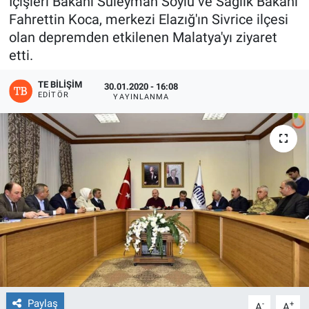
İçişleri Bakanı Süleyman Soylu ve Sağlık Bakanı
Fahrettin Koca, merkezi Elazığ'ın Sivrice ilçesi
olan depremden etkilenen Malatya'yı ziyaret
etti.
TE BILIŞIM
30.01.2020 - 16:08
EDITÖR
YAYINLANMA
Paylaş
-
+
A
A