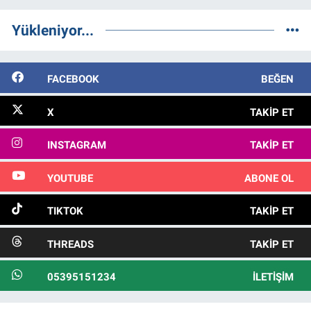
Yükleniyor...
FACEBOOK
BEĞEN
X
TAKIP ET
INSTAGRAM
TAKIP ET
YOUTUBE
ABONE OL
TIKTOK
TAKIP ET
THREADS
TAKIP ET
05395151234
İLETIŞIM