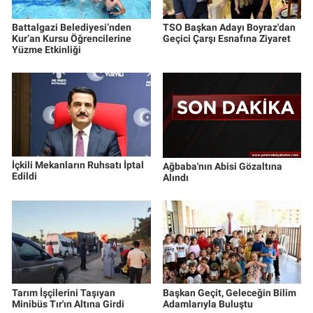
Battalgazi Belediyesi’nden
TSO Başkan Adayı Boyraz'dan
Kur’an Kursu Öğrencilerine
Geçici Çarşı Esnafına Ziyaret
Yüzme Etkinliği
İçkili Mekanların Ruhsatı İptal
Ağbaba'nın Abisi Gözaltına
Edildi
Alındı
Tarım İşçilerini Taşıyan
Başkan Geçit, Geleceğin Bilim
Minibüs Tır'ın Altına Girdi
Adamlarıyla Buluştu