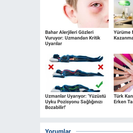
Bahar Alerjileri Gözleri
Yürüme M
Vuruyor: Uzmandan Kritik
Kazanm
Uyarılar
Uzmanlar Uyarıyor: 'Yüzüstü
Türk Kan
Uyku Pozisyonu Sağlığınızı
Erken Ta
Bozabilir!'
Yorumlar