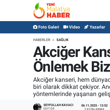
MALATYA
Malatya Nöbetçi Eczaneler
Foto Galeri
Video
Yazarlar
ASAYİŞ
Malatya Hava Durumu
HABERLER
SAĞLIK
GÜNCEL
MALATYA Namaz Vakitleri
Akciğer Kanse
SPOR
Malatya Trafik Yoğunluk Haritası
Önlemek Biz
SAĞLIK
Süper Lig Puan Durumu ve Fikstür
Akciğer kanseri, hem dünyad
DİĞER
Tüm Manşetler
biri olarak dikkat çekiyor. A
yöntemlerinde yaşanan geliş
EKONOMİ
Son Dakika Haberleri
SEYFULLAH KAVACI
06.11.2025 - 13:52
Haber Arşivi
EDITÖR
YAYINLANMA