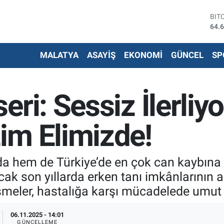
DO
47,
EU
55,
MALATYA
ASAYİŞ
EKONOMİ
GÜNCEL
SP
STE
64,
G.A
651
ri: Sessiz İlerliy
BİS
13.
BIT
im Elimizde!
64.
a hem de Türkiye’de en çok can kaybına 
ncak son yıllarda erken tanı imkânlarının 
meler, hastalığa karşı mücadelede umut v
06.11.2025 - 14:01
GÜNCELLEME