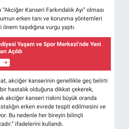
 “Akciğer Kanseri Farkındalık Ayı” olması
plumun erken tanı ve korunma yöntemleri
 önem taşıdığına vurgu yaptı.
lediyesi Yaşam ve Spor Merkezi’nde Yeni
rı Açıldı
e
t, akciğer kanserinin genellikle geç belirti
 bir hastalık olduğuna dikkat çekerek,
 akciğer kanseri riskini büyük oranda
astalığın erken evrede tespit edilmesini ve
or. Bu nedenle her bireyin bilinçli
r.” ifadelerini kullandı.