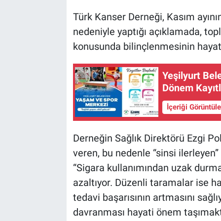
Türk Kanser Derneği, Kasım ayının
nedeniyle yaptığı açıklamada, to
konusunda bilinçlenmesinin hayati
Yeşilyurt Be
Dönem Kayıtla
İçeriği Görüntül
Derneğin Sağlık Direktörü Ezgi Pola
veren, bu nedenle “sinsi ilerleyen”
“Sigara kullanımından uzak durmak
azaltıyor. Düzenli taramalar ise h
tedavi başarısının artmasını sağlıy
davranması hayati önem taşımaktadı