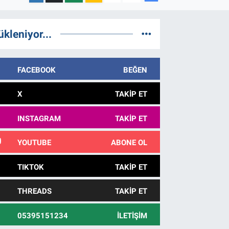
ükleniyor...
FACEBOOK
BEĞEN
X
TAKIP ET
INSTAGRAM
TAKIP ET
YOUTUBE
ABONE OL
TIKTOK
TAKIP ET
THREADS
TAKIP ET
05395151234
İLETIŞIM