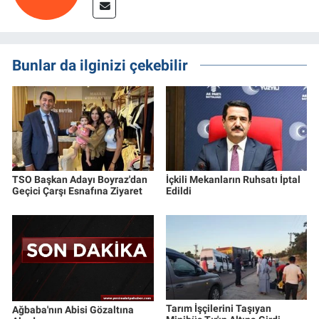
Bunlar da ilginizi çekebilir
TSO Başkan Adayı Boyraz'dan
İçkili Mekanların Ruhsatı İptal
Geçici Çarşı Esnafına Ziyaret
Edildi
Tarım İşçilerini Taşıyan
Ağbaba'nın Abisi Gözaltına