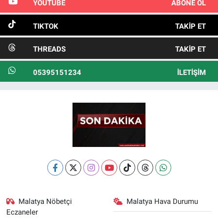
YOUTUBE
ABONE OL
TIKTOK
TAKIP ET
THREADS
TAKIP ET
05395151234
İLETIŞIM
Malatya Nöbetçi
Malatya Hava Durumu
Eczaneler