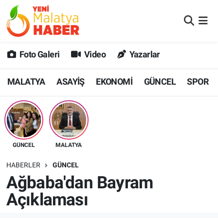
MALATYA
Malatya Nöbetçi Eczaneler
Foto Galeri
Video
Yazarlar
ASAYİŞ
Malatya Hava Durumu
MALATYA
ASAYİŞ
EKONOMİ
GÜNCEL
SPOR
GÜNCEL
MALATYA Namaz Vakitleri
SPOR
Malatya Trafik Yoğunluk Haritası
SAĞLIK
Süper Lig Puan Durumu ve Fikstür
GÜNCEL
MALATYA
DİĞER
Tüm Manşetler
HABERLER
GÜNCEL
Ağbaba'dan Bayram
EKONOMİ
Son Dakika Haberleri
Açıklaması
Haber Arşivi