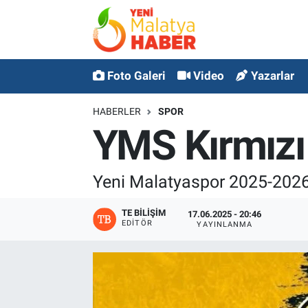
MALATYA
Malatya Nöbetçi Eczaneler
Foto Galeri
Video
Yazarlar
ASAYİŞ
Malatya Hava Durumu
HABERLER
SPOR
GÜNCEL
MALATYA Namaz Vakitleri
YMS Kırmızı
SPOR
Malatya Trafik Yoğunluk Haritası
Yeni Malatyaspor 2025-2026
SAĞLIK
Süper Lig Puan Durumu ve Fikstür
TE BILIŞIM
17.06.2025 - 20:46
EDITÖR
YAYINLANMA
DİĞER
Tüm Manşetler
EKONOMİ
Son Dakika Haberleri
Haber Arşivi