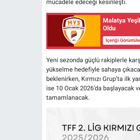
mücadele edeceği kesinleşti.
Malatya Yeşil
Oldu
İçeriği Görüntül
Yeni sezonda güçlü rakiplerle karşı
yükselme hedefiyle sahaya çıkaca
beklenirken, Kırmızı Grup’ta ilk yar
ise 10 Ocak 2026’da başlayacak v
tamamlanacak.