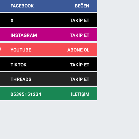
FACEBOOK
BEĞEN
X
TAKIP ET
INSTAGRAM
TAKIP ET
YOUTUBE
ABONE OL
TIKTOK
TAKIP ET
THREADS
TAKIP ET
05395151234
İLETIŞIM