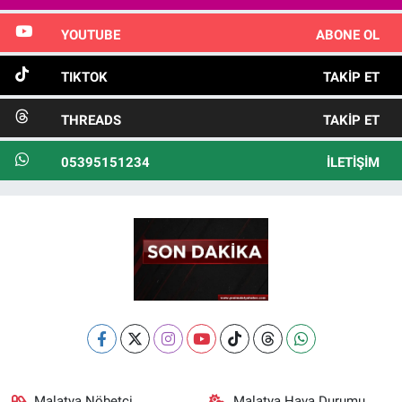
YOUTUBE
ABONE OL
TIKTOK
TAKIP ET
THREADS
TAKIP ET
05395151234
İLETIŞIM
Malatya Nöbetçi
Malatya Hava Durumu