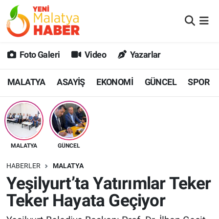
MALATYA
Malatya Nöbetçi Eczaneler
Foto Galeri
Video
Yazarlar
ASAYİŞ
Malatya Hava Durumu
MALATYA
ASAYİŞ
EKONOMİ
GÜNCEL
SPOR
GÜNCEL
MALATYA Namaz Vakitleri
SPOR
Malatya Trafik Yoğunluk Haritası
SAĞLIK
Süper Lig Puan Durumu ve Fikstür
MALATYA
GÜNCEL
DİĞER
Tüm Manşetler
HABERLER
MALATYA
Yeşilyurt’ta Yatırımlar Teker
EKONOMİ
Son Dakika Haberleri
Teker Hayata Geçiyor
Haber Arşivi