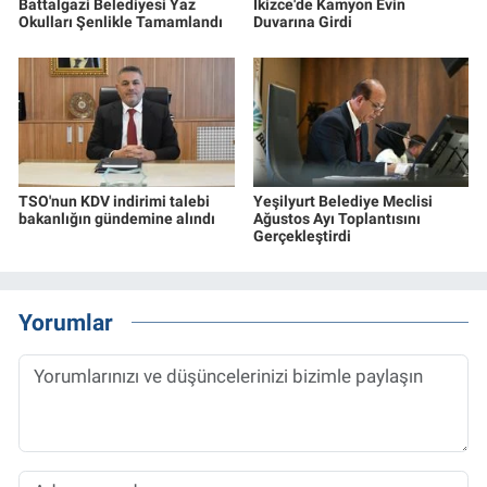
Battalgazi Belediyesi Yaz
İkizce'de Kamyon Evin
Okulları Şenlikle Tamamlandı
Duvarına Girdi
TSO'nun KDV indirimi talebi
Yeşilyurt Belediye Meclisi
bakanlığın gündemine alındı
Ağustos Ayı Toplantısını
Gerçekleştirdi
Yorumlar