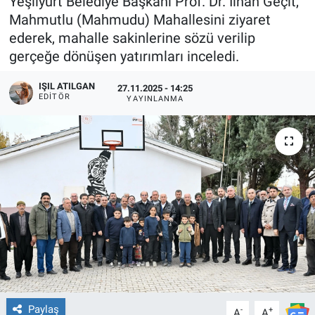
Yeşilyurt Belediye Başkanı Prof. Dr. İlhan Geçit,
Mahmutlu (Mahmudu) Mahallesini ziyaret
ederek, mahalle sakinlerine sözü verilip
gerçeğe dönüşen yatırımları inceledi.
IŞIL ATILGAN
27.11.2025 - 14:25
EDITÖR
YAYINLANMA
Paylaş
-
+
A
A