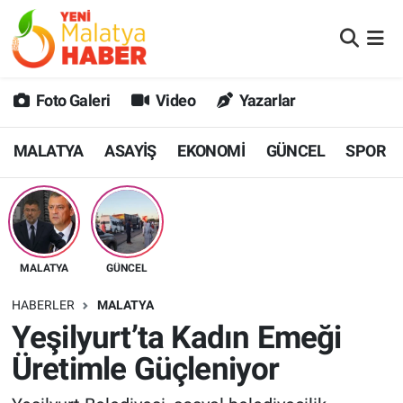
MALATYA
Malatya Nöbetçi Eczaneler
Foto Galeri
Video
Yazarlar
ASAYİŞ
Malatya Hava Durumu
MALATYA
ASAYİŞ
EKONOMİ
GÜNCEL
SPOR
GÜNCEL
MALATYA Namaz Vakitleri
SPOR
Malatya Trafik Yoğunluk Haritası
SAĞLIK
Süper Lig Puan Durumu ve Fikstür
MALATYA
GÜNCEL
DİĞER
Tüm Manşetler
HABERLER
MALATYA
Yeşilyurt’ta Kadın Emeği
EKONOMİ
Son Dakika Haberleri
Üretimle Güçleniyor
Haber Arşivi