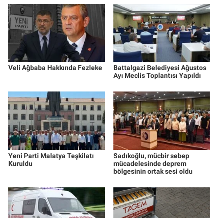
Veli Ağbaba Hakkında Fezleke
Battalgazi Belediyesi Ağustos
Ayı Meclis Toplantısı Yapıldı
Yeni Parti Malatya Teşkilatı
Sadıkoğlu, mücbir sebep
Kuruldu
mücadelesinde deprem
bölgesinin ortak sesi oldu