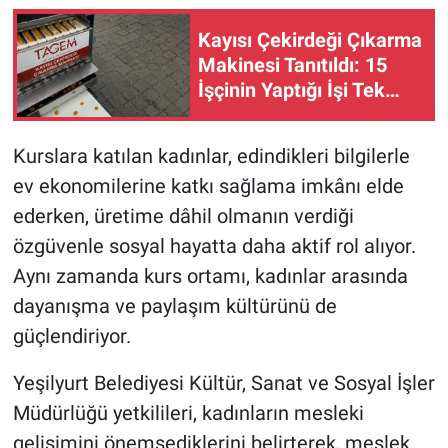
Kayısı Çekirdeği Çıkarma
Makinesi Tanıtıldı: 15
İşçinin Yaptığı İşi Tek
Başına Yapıyor
Kurslara katılan kadınlar, edindikleri bilgilerle
ev ekonomilerine katkı sağlama imkânı elde
ederken, üretime dâhil olmanın verdiği
özgüvenle sosyal hayatta daha aktif rol alıyor.
Aynı zamanda kurs ortamı, kadınlar arasında
dayanışma ve paylaşım kültürünü de
güçlendiriyor.
Yeşilyurt Belediyesi Kültür, Sanat ve Sosyal İşler
Müdürlüğü yetkilileri, kadınların mesleki
gelişimini önemsediklerini belirterek, meslek