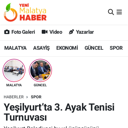
MALATYA
Malatya Nöbetçi Eczaneler
Foto Galeri
Video
Yazarlar
ASAYİŞ
Malatya Hava Durumu
MALATYA
ASAYİŞ
EKONOMİ
GÜNCEL
SPOR
GÜNCEL
MALATYA Namaz Vakitleri
SPOR
Malatya Trafik Yoğunluk Haritası
SAĞLIK
Süper Lig Puan Durumu ve Fikstür
MALATYA
GÜNCEL
DİĞER
Tüm Manşetler
HABERLER
SPOR
Yeşilyurt’ta 3. Ayak Tenisi
EKONOMİ
Son Dakika Haberleri
Turnuvası
Haber Arşivi