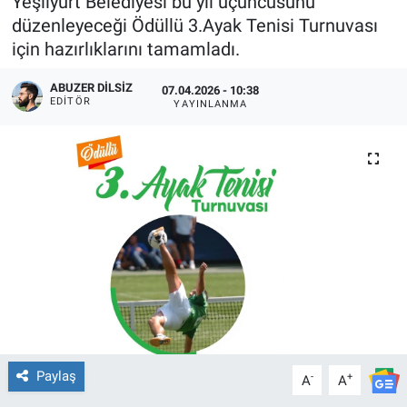
Yeşilyurt Belediyesi bu yıl üçüncüsünü
düzenleyeceği Ödüllü 3.Ayak Tenisi Turnuvası
için hazırlıklarını tamamladı.
ABUZER DILSIZ
07.04.2026 - 10:38
EDITÖR
YAYINLANMA
Paylaş
-
+
A
A