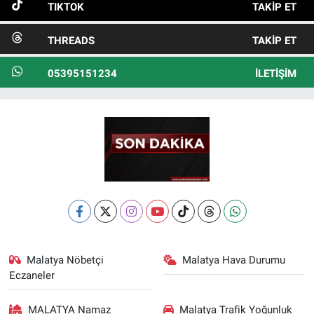
TIKTOK
TAKIP ET
THREADS
TAKIP ET
05395151234
İLETIŞIM
Malatya Nöbetçi
Malatya Hava Durumu
Eczaneler
MALATYA Namaz
Malatya Trafik Yoğunluk