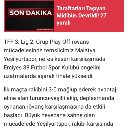
Taraftarları Taşıyan
Midibüs Devrildi! 27
yaralı
TFF 3. Lig 2. Grup Play-Off rövanş
mücadelesinde temsilcimiz Malatya
Yeşilyurtspor, nefes kesen karşılaşmada
Erciyes 38 Futbol Spor Kulübü engelini
uzatmalarda aşarak finale yükseldi.
İlk maçta rakibini 3-0 mağlup ederek avantajı
eline alan turuncu-yeşilli ekip, deplasmanda
oynanan rövanş karşılaşmasına da etkili
başladı. Büyük heyecana sahne olan
mücadelede Yeşilyurtspor, rakibi karşısında