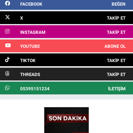
FACEBOOK
BEĞEN
X
TAKIP ET
INSTAGRAM
TAKIP ET
YOUTUBE
ABONE OL
TIKTOK
TAKIP ET
THREADS
TAKIP ET
05395151234
İLETIŞIM