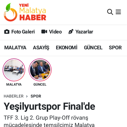
MALATYA
Malatya Nöbetçi Eczaneler
Foto Galeri
Video
Yazarlar
ASAYİŞ
Malatya Hava Durumu
MALATYA
ASAYİŞ
EKONOMİ
GÜNCEL
SPOR
GÜNCEL
MALATYA Namaz Vakitleri
SPOR
Malatya Trafik Yoğunluk Haritası
SAĞLIK
Süper Lig Puan Durumu ve Fikstür
MALATYA
GÜNCEL
DİĞER
Tüm Manşetler
HABERLER
SPOR
Yeşilyurtspor Final'de
EKONOMİ
Son Dakika Haberleri
TFF 3. Lig 2. Grup Play-Off rövanş
Haber Arşivi
mücadelesinde temsilcimiz Malatya