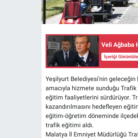
Veli Ağbaba 
İçeriği Görüntül
Yeşilyurt Belediyesi'nin geleceğin b
amacıyla hizmete sunduğu Trafik Eğ
eğitim faaliyetlerini sürdürüyor. 
kazandırılmasını hedefleyen eğit
eğitim-öğretim döneminde ilçedeki
trafik eğitimi aldı.
Malatya İl Emniyet Müdürlüğü Tra