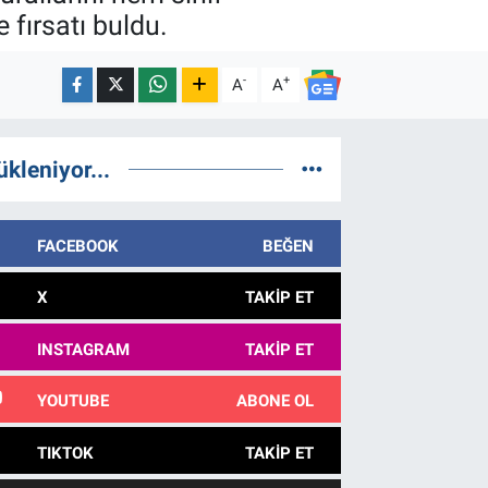
fırsatı buldu.
-
+
A
A
ükleniyor...
FACEBOOK
BEĞEN
X
TAKIP ET
INSTAGRAM
TAKIP ET
YOUTUBE
ABONE OL
TIKTOK
TAKIP ET