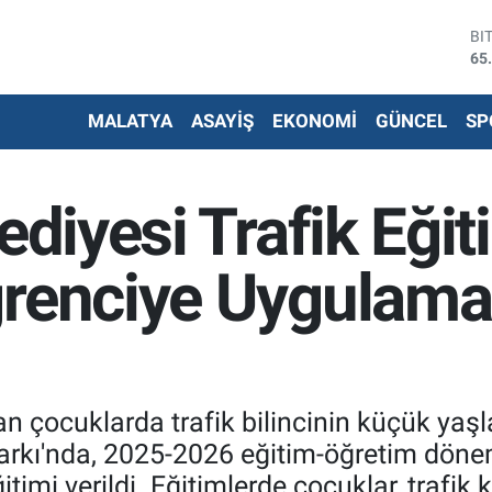
DO
47
EU
55
MALATYA
ASAYİŞ
EKONOMİ
GÜNCEL
SP
ST
64
G.
66
ediyesi Trafik Eği
Bİ
13
BI
renciye Uygulamal
65
dan çocuklarda trafik bilincinin küçük ya
Parkı'nda, 2025-2026 eğitim-öğretim dön
itimi verildi. Eğitimlerde çocuklar, trafik 