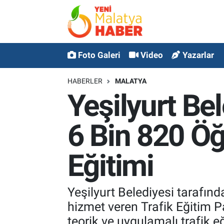
MALATYA
Malatya Nöbetçi Eczaneler
Foto Galeri
Video
Yazarlar
ASAYİŞ
Malatya Hava Durumu
HABERLER
MALATYA
GÜNCEL
MALATYA Namaz Vakitleri
Yeşilyurt Bel
SPOR
Malatya Trafik Yoğunluk Haritası
6 Bin 820 Öğ
SAĞLIK
Süper Lig Puan Durumu ve Fikstür
Eğitimi
DİĞER
Tüm Manşetler
Yeşilyurt Belediyesi tarafın
EKONOMİ
Son Dakika Haberleri
hizmet veren Trafik Eğitim 
Haber Arşivi
teorik ve uygulamalı trafik eğ