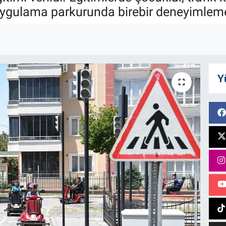
gulama parkurunda birebir deneyimleme 
Y