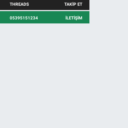
THREADS
TAKIP ET
05395151234
İLETIŞIM