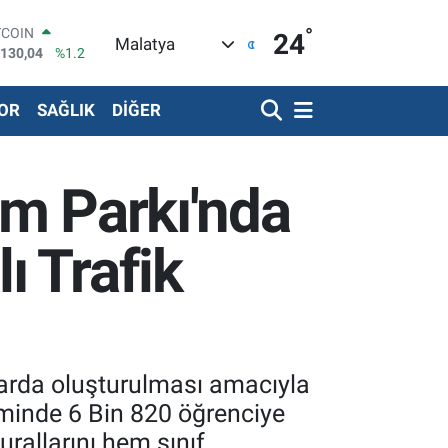
°
LAR
24
Malatya
,7436
%0.18
RO
,2510
%0.32
OR
SAĞLIK
DİĞER
ERLİN
,4811
%0.38
ALTIN
48.99
%2.59
tim Parkı'nda
ST100
.773
%-19
TCOIN
ı Trafik
.130,04
%1.2
şlarda oluşturulması amacıyla
eminde 6 Bin 820 öğrenciye
kurallarını hem sınıf