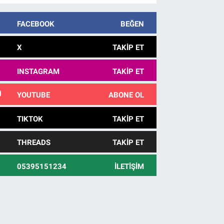
FACEBOOK
BEĞEN
X
TAKIP ET
INSTAGRAM
TAKIP ET
YOUTUBE
ABONE OL
TIKTOK
TAKIP ET
THREADS
TAKIP ET
05395151234
İLETIŞIM