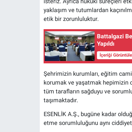
isteriz. Ayrıca hukuki süreçleri etk
yaklaşım ve tutumlardan kaçınılma
etik bir zorunluluktur.
Battalgazi Be
Yapıldı
İçeriği Görüntül
Şehrimizin kurumları, eğitim camia
korumak ve yaşatmak hepimizin or
tüm tarafların sağduyu ve soruml
taşımaktadır.
ESENLİK A.Ş., bugüne kadar olduğ
etme sorumluluğunu aynı ciddiyet 