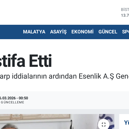
BİS
13.
BIT
64.
DO
MALATYA
ASAYİŞ
EKONOMİ
GÜNCEL
SP
47,
EU
55,
STE
tifa Etti
64,
G.A
666
rp iddialarının ardından Esenlik A.Ş Gen
6.03.2026 - 00:50
GÜNCELLEME
Y