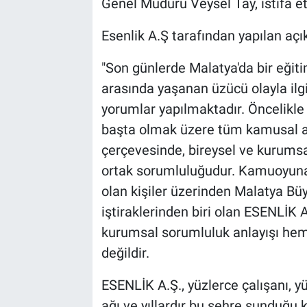
Genel Müdürü Veysel Tay, istifa et
Esenlik A.Ş tarafından yapılan aç
"Son günlerde Malatya'da bir eğit
arasında yaşanan üzücü olayla ilg
yorumlar yapılmaktadır. Öncelikle 
başta olmak üzere tüm kamusal ala
çerçevesinde, bireysel ve kurums
ortak sorumluluğudur. Kamuoyuna 
olan kişiler üzerinden Malatya Bü
iştiraklerinden biri olan ESENLİK A.
kurumsal sorumluluk anlayışı hem
değildir.
ESENLİK A.Ş., yüzlerce çalışanı, 
ağı ve yıllardır bu şehre sunduğu k