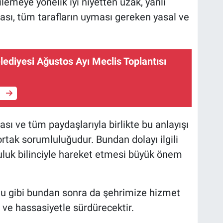
ilemeye yönelik iyi niyetten uzak, yanlı
sı, tüm tarafların uyması gereken yasal ve
lediyesi Ağustos Ayı Meclis Toplantısı
e
sı ve tüm paydaşlarıyla birlikte bu anlayışı
tak sorumluluğudur. Bundan dolayı ilgili
uluk bilinciyle hareket etmesi büyük önem
u gibi bundan sonra da şehrimize hizmet
ve hassasiyetle sürdürecektir.