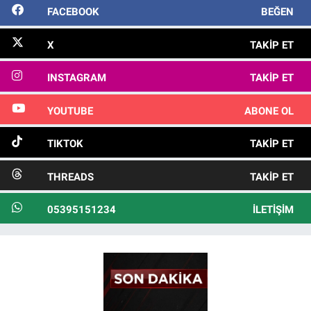
FACEBOOK
BEĞEN
X
TAKIP ET
INSTAGRAM
TAKIP ET
YOUTUBE
ABONE OL
TIKTOK
TAKIP ET
THREADS
TAKIP ET
05395151234
İLETIŞIM