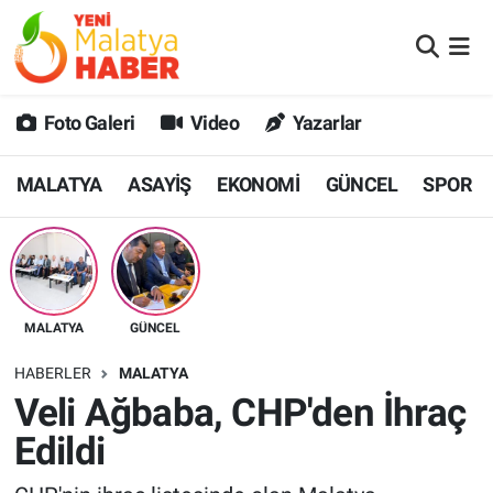
MALATYA
Malatya Nöbetçi Eczaneler
Foto Galeri
Video
Yazarlar
ASAYİŞ
Malatya Hava Durumu
MALATYA
ASAYİŞ
EKONOMİ
GÜNCEL
SPOR
GÜNCEL
MALATYA Namaz Vakitleri
SPOR
Malatya Trafik Yoğunluk Haritası
SAĞLIK
Süper Lig Puan Durumu ve Fikstür
MALATYA
GÜNCEL
DİĞER
Tüm Manşetler
HABERLER
MALATYA
Veli Ağbaba, CHP'den İhraç
EKONOMİ
Son Dakika Haberleri
Edildi
Haber Arşivi