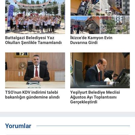
Battalgazi Belediyesi Yaz
İkizce'de Kamyon Evin
Okulları Şenlikle Tamamlandı
Duvarına Girdi
TSO'nun KDV indirimi talebi
Yeşilyurt Belediye Meclisi
bakanlığın gündemine alındı
Ağustos Ayı Toplantısını
Gerçekleştirdi
Yorumlar