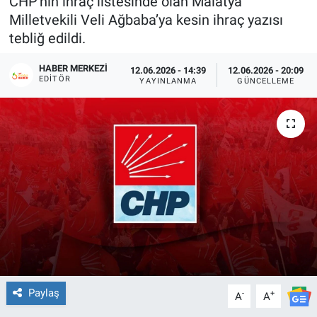
CHP'nin ihraç listesinde olan Malatya
Milletvekili Veli Ağbaba’ya kesin ihraç yazısı
tebliğ edildi.
HABER MERKEZI
12.06.2026 - 14:39
12.06.2026 - 20:09
EDITÖR
YAYINLANMA
GÜNCELLEME
Paylaş
-
+
A
A