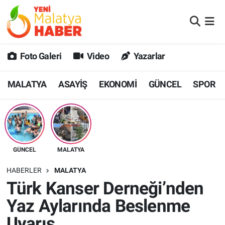
MALATYA
Malatya Nöbetçi Eczaneler
Foto Galeri
Video
Yazarlar
ASAYİŞ
Malatya Hava Durumu
MALATYA
ASAYİŞ
EKONOMİ
GÜNCEL
SPOR
GÜNCEL
MALATYA Namaz Vakitleri
SPOR
Malatya Trafik Yoğunluk Haritası
SAĞLIK
Süper Lig Puan Durumu ve Fikstür
GÜNCEL
MALATYA
DİĞER
Tüm Manşetler
HABERLER
MALATYA
Türk Kanser Derneği’nden
EKONOMİ
Son Dakika Haberleri
Yaz Aylarında Beslenme
Haber Arşivi
Uyarıs