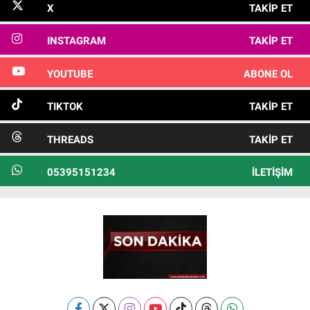
X
TAKIP ET
INSTAGRAM
TAKIP ET
YOUTUBE
ABONE OL
TIKTOK
TAKIP ET
THREADS
TAKIP ET
05395151234
İLETIŞIM