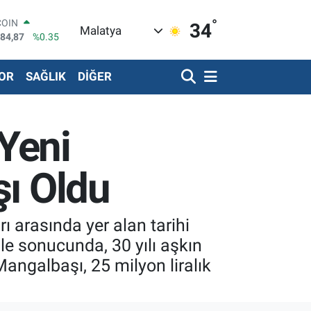
°
LAR
34
Malatya
5785
%0.1
RO
9297
%0.14
OR
SAĞLIK
DİĞER
RLİN
0850
%0.14
LTIN
2.94
%3.06
 Yeni
T100
647
%-30
COIN
şı Oldu
084,87
%0.35
ı arasında yer alan tarihi
ale sonucunda, 30 yılı aşkın
angalbaşı, 25 milyon liralık