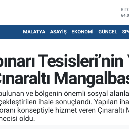
DO
47,
EU
54,
MALATYA
ASAYİŞ
EKONOMİ
GÜNCEL
SP
STE
64,
G.A
642
ınarı Tesisleri’nin
BİS
13.
BIT
Çınaraltı Mangalba
64.
bulunan ve bölgenin önemli sosyal alanlar
rçekleştirilen ihale sonuçlandı. Yapılan ih
oranı konseptiyle hizmet veren Çınaraltı M
tmecisi oldu.