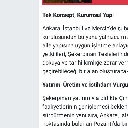
Tek Konsept, Kurumsal Yapı
Ankara, İstanbul ve Mersin’de şub
kuruluşundan bu yana yalnızca ma
aile yapısına uygun işletme anlayış
yetkilileri, Şekerpınarı Tesisleri’n
dokuya ve tarihî kimliğe zarar verm
geçirebileceği bir alan oluşturacakl
Yatırım, Üretim ve İstihdam Vurg
Şekerpınarı yatırımıyla birlikte Çı
faaliyetlerinin genişlemesi bekleni
sürdürmenin yanı sıra, Ankara, İs
noktasında bulunan Pozantı’da bir 