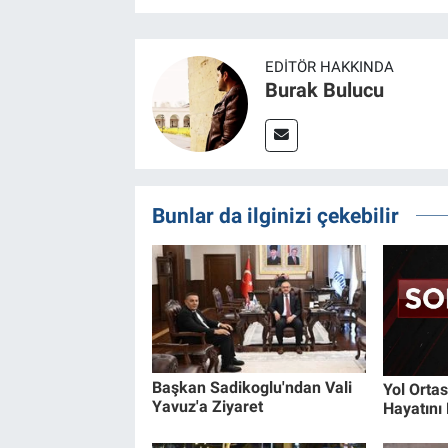
EDITÖR HAKKINDA
Burak Bulucu
Bunlar da ilginizi çekebilir
Başkan Sadikoglu'ndan Vali
Yol Orta
Yavuz'a Ziyaret
Hayatını 