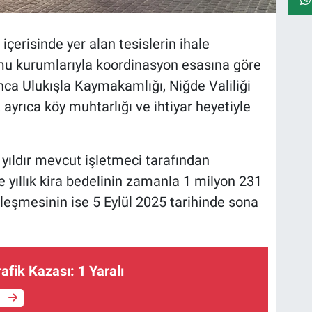
 içerisinde yer alan tesislerin ihale
kamu kurumlarıyla koordinasyon esasına göre
nca Ulukışla Kaymakamlığı, Niğde Valiliği
i, ayrıca köy muhtarlığı ve ihtiyar heyetiyle
4 yıldır mevcut işletmeci tarafından
e yıllık kira bedelinin zamanla 1 milyon 231
özleşmesinin ise 5 Eylül 2025 tarihinde sona
afik Kazası: 1 Yaralı
e