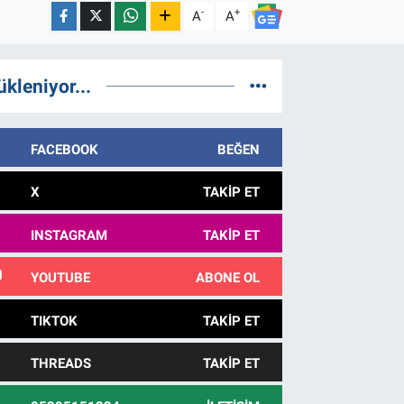
-
+
A
A
ükleniyor...
FACEBOOK
BEĞEN
X
TAKIP ET
INSTAGRAM
TAKIP ET
YOUTUBE
ABONE OL
TIKTOK
TAKIP ET
THREADS
TAKIP ET