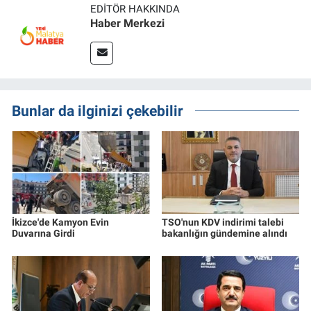
EDITÖR HAKKINDA
Haber Merkezi
Bunlar da ilginizi çekebilir
İkizce'de Kamyon Evin
TSO'nun KDV indirimi talebi
Duvarına Girdi
bakanlığın gündemine alındı