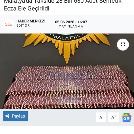
Malatya’da Takside 28 Bin 630 Adet Sentetik
Ecza Ele Geçirildi
HABER MERKEZI
05.06.2026 - 16:07
EDITÖR
YAYINLANMA
Paylaş
-
+
A
A