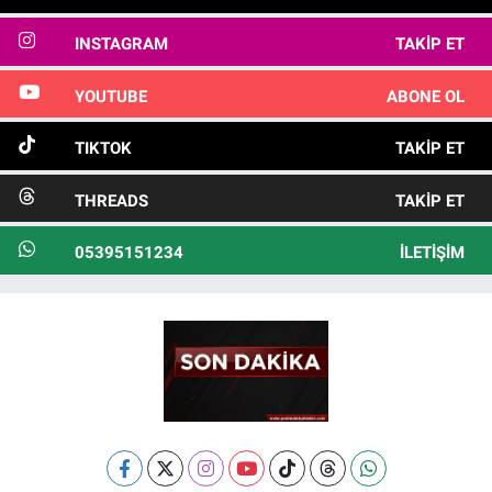
INSTAGRAM
TAKIP ET
YOUTUBE
ABONE OL
TIKTOK
TAKIP ET
THREADS
TAKIP ET
05395151234
İLETIŞIM