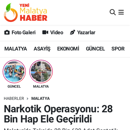
MALATYA
Malatya Nöbetçi Eczaneler
Foto Galeri
Video
Yazarlar
ASAYİŞ
Malatya Hava Durumu
MALATYA
ASAYİŞ
EKONOMİ
GÜNCEL
SPOR
GÜNCEL
MALATYA Namaz Vakitleri
SPOR
Malatya Trafik Yoğunluk Haritası
SAĞLIK
Süper Lig Puan Durumu ve Fikstür
GÜNCEL
MALATYA
DİĞER
Tüm Manşetler
HABERLER
MALATYA
Narkotik Operasyonu: 28
EKONOMİ
Son Dakika Haberleri
Bin Hap Ele Geçirildi
Haber Arşivi