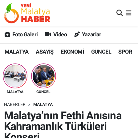
MALATYA
Malatya Nöbetçi Eczaneler
Foto Galeri
Video
Yazarlar
ASAYİŞ
Malatya Hava Durumu
MALATYA
ASAYİŞ
EKONOMİ
GÜNCEL
SPOR
GÜNCEL
MALATYA Namaz Vakitleri
SPOR
Malatya Trafik Yoğunluk Haritası
SAĞLIK
Süper Lig Puan Durumu ve Fikstür
MALATYA
GÜNCEL
DİĞER
Tüm Manşetler
HABERLER
MALATYA
Malatya’nın Fethi Anısına
EKONOMİ
Son Dakika Haberleri
Kahramanlık Türküleri
Haber Arşivi
Konseri