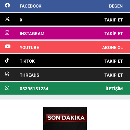
FACEBOOK
BEĞEN
X
TAKIP ET
INSTAGRAM
TAKIP ET
YOUTUBE
ABONE OL
TIKTOK
TAKIP ET
THREADS
TAKIP ET
05395151234
İLETIŞIM