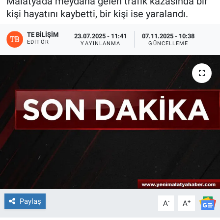
Malatya'da meydana gelen trafik kazasında bir
kişi hayatını kaybetti, bir kişi ise yaralandı.
TE BILIŞIM
23.07.2025 - 11:41
07.11.2025 - 10:38
EDITÖR
YAYINLANMA
GÜNCELLEME
Paylaş
-
+
A
A