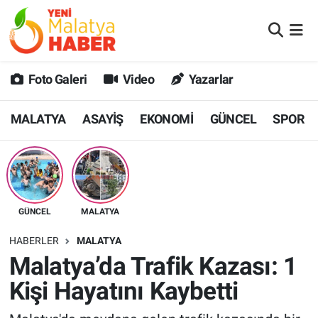
MALATYA
Malatya Nöbetçi Eczaneler
Foto Galeri
Video
Yazarlar
ASAYİŞ
Malatya Hava Durumu
MALATYA
ASAYİŞ
EKONOMİ
GÜNCEL
SPOR
GÜNCEL
MALATYA Namaz Vakitleri
SPOR
Malatya Trafik Yoğunluk Haritası
SAĞLIK
Süper Lig Puan Durumu ve Fikstür
GÜNCEL
MALATYA
DİĞER
Tüm Manşetler
HABERLER
MALATYA
Malatya’da Trafik Kazası: 1
EKONOMİ
Son Dakika Haberleri
Kişi Hayatını Kaybetti
Haber Arşivi