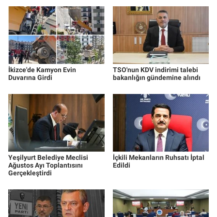
İkizce'de Kamyon Evin
TSO'nun KDV indirimi talebi
Duvarına Girdi
bakanlığın gündemine alındı
Yeşilyurt Belediye Meclisi
İçkili Mekanların Ruhsatı İptal
Ağustos Ayı Toplantısını
Edildi
Gerçekleştirdi