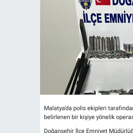
Malatya'da polis ekipleri tarafından
belirlenen bir kişiye yönelik oper
Doğanşehir İlçe Emniyet Müdürlüğ