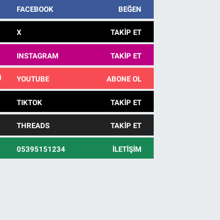
FACEBOOK
BEĞEN
X
TAKIP ET
INSTAGRAM
TAKIP ET
YOUTUBE
ABONE OL
TIKTOK
TAKIP ET
THREADS
TAKIP ET
05395151234
İLETIŞIM