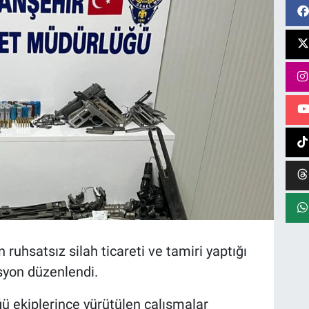
 ruhsatsız silah ticareti ve tamiri yaptığı
asyon düzenlendi.
ü ekiplerince yürütülen çalışmalar