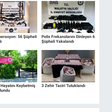
erasyon: 56 Şüpheli
Polis Frekanslarını Dinleyen 6
ı
Şüpheli Yakalandı
 Hayatını Kaybetmiş
3 Zehir Taciri Tutuklandı
lundu