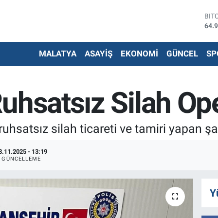
DO
47,
EU
55,
MALATYA
ASAYİŞ
EKONOMİ
GÜNCEL
SP
STE
64,
G.A
652
Ruhsatsız Silah O
BİS
13.
BIT
64.
 ruhsatsız silah ticareti ve tamiri yapan
3.11.2025 - 13:19
GÜNCELLEME
Y