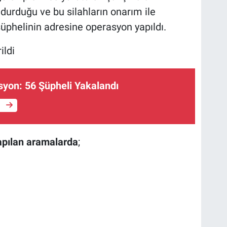
durduğu ve bu silahların onarım ile
r şüphelinin adresine operasyon yapıldı.
ildi
yon: 56 Şüpheli Yakalandı
e
yapılan aramalarda
;