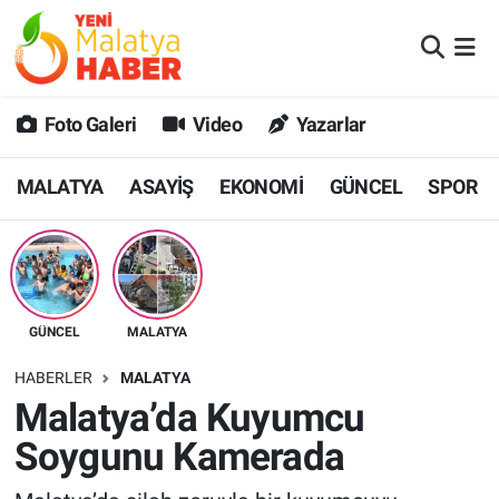
MALATYA
Malatya Nöbetçi Eczaneler
Foto Galeri
Video
Yazarlar
ASAYİŞ
Malatya Hava Durumu
MALATYA
ASAYİŞ
EKONOMİ
GÜNCEL
SPOR
GÜNCEL
MALATYA Namaz Vakitleri
SPOR
Malatya Trafik Yoğunluk Haritası
SAĞLIK
Süper Lig Puan Durumu ve Fikstür
GÜNCEL
MALATYA
DİĞER
Tüm Manşetler
HABERLER
MALATYA
Malatya’da Kuyumcu
EKONOMİ
Son Dakika Haberleri
Soygunu Kamerada
Haber Arşivi