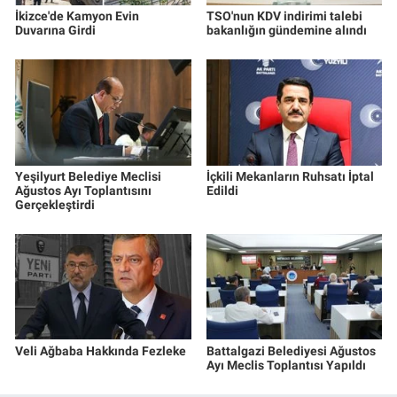
İkizce'de Kamyon Evin
TSO'nun KDV indirimi talebi
Duvarına Girdi
bakanlığın gündemine alındı
Yeşilyurt Belediye Meclisi
İçkili Mekanların Ruhsatı İptal
Ağustos Ayı Toplantısını
Edildi
Gerçekleştirdi
Veli Ağbaba Hakkında Fezleke
Battalgazi Belediyesi Ağustos
Ayı Meclis Toplantısı Yapıldı