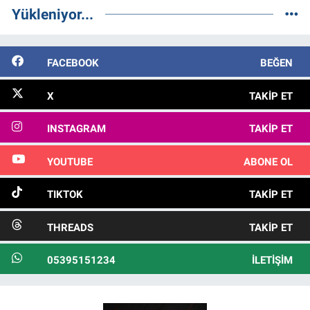
Yükleniyor...
FACEBOOK
BEĞEN
X
TAKIP ET
INSTAGRAM
TAKIP ET
YOUTUBE
ABONE OL
TIKTOK
TAKIP ET
THREADS
TAKIP ET
05395151234
İLETIŞIM