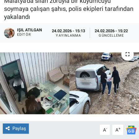
Malatya’da silah zoruyla bir kuyumcuyu
soymaya çalışan şahıs, polis ekipleri tarafından
yakalandı
IŞIL ATILGAN
24.02.2026 - 15:13
24.02.2026 - 15:22
EDITÖR
YAYINLANMA
GÜNCELLEME
Paylaş
-
+
A
A