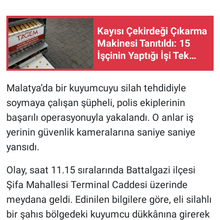
Kayısı Çekirdeği Çıkarma
Makinesi Tanıtıldı: 15
İşçinin Yaptığı İşi Tek
Başına Yapıyor
Malatya’da bir kuyumcuyu silah tehdidiyle
soymaya çalışan şüpheli, polis ekiplerinin
başarılı operasyonuyla yakalandı. O anlar iş
yerinin güvenlik kameralarına saniye saniye
yansıdı.
Olay, saat 11.15 sıralarında Battalgazi ilçesi
Şifa Mahallesi Terminal Caddesi üzerinde
meydana geldi. Edinilen bilgilere göre, eli silahlı
bir şahıs bölgedeki kuyumcu dükkânına girerek